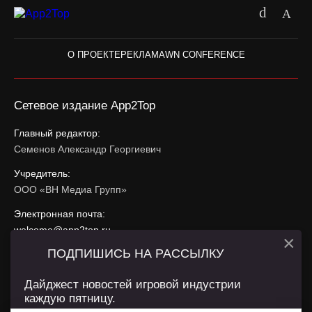
О ПРОЕКТЕ
РЕКЛАМА
WN CONFERENCE
Сетевое издание App2Top
Главный редактор:
Семенов Александр Георгиевич
Учредитель:
ООО «ВН Медиа Групп»
Электронная почта:
welcome@app2top.ru
×
ПОДПИШИСЬ НА РАССЫЛКУ
При использовании материалов активная ссылка на
app2top.ru
обязательна.
Дайджест новостей игровой индустрии
каждую пятницу.
Сайт использует IP адреса, cookie, данные геолокации