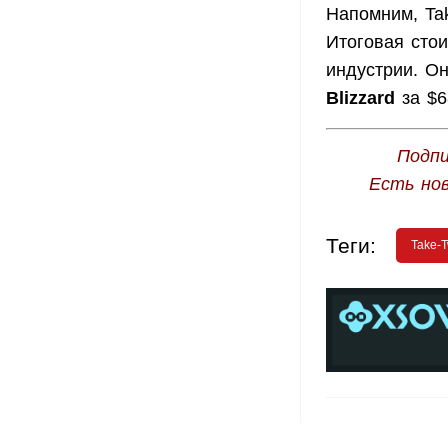
Напомним, Ta
Итоговая стои
индустрии. О
Blizzard
за $6
Подпи
Есть но
Теги:
Take-