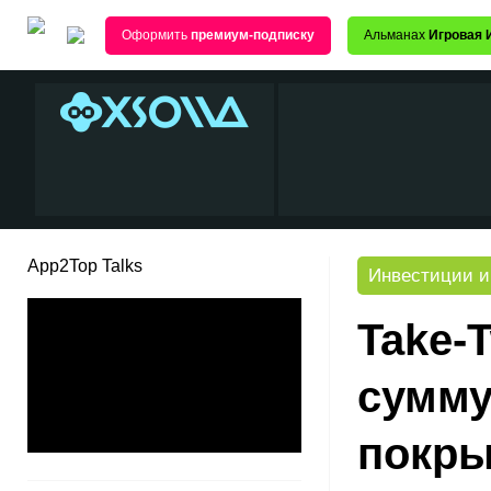
Оформить
премиум-подписку
Альманах
Игровая 
App2Top Talks
Инвестиции и
Take-
сумму
покры