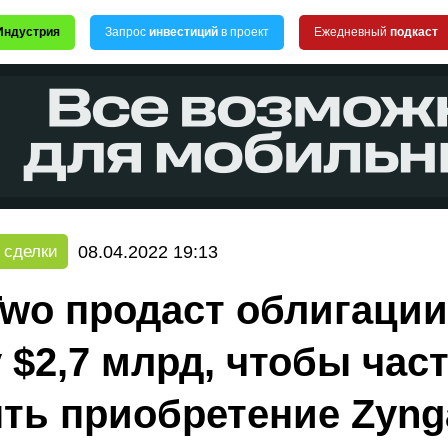
Индустрия
Запрос
инвестиций
в проект
Ежедневный
подкаст
08.04.2022 19:13
 сделки
Two продаст облигации
 $2,7 млрд, чтобы час
ть приобретение Zyng