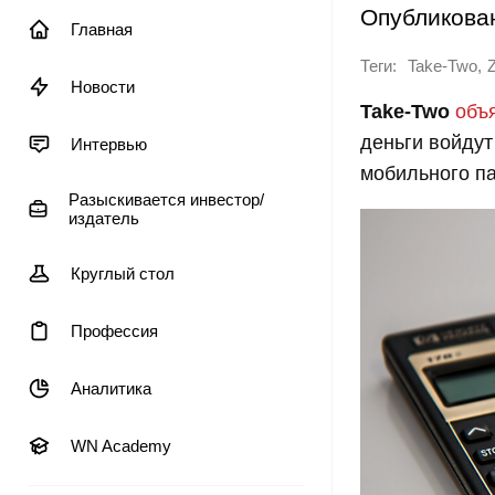
Опубликова
Главная
Теги:
,
Take-Two
Новости
Take-Two
объ
деньги войдут
Интервью
мобильного п
Разыскивается инвестор/
издатель
Круглый стол
Профессия
Аналитика
WN Academy