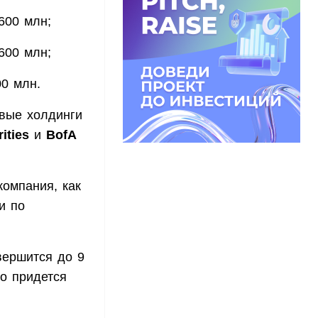
600 млн;
600 млн;
00 млн.
овые холдинги
ities
и
BofA
омпания, как
и по
вершится до 9
wo придется