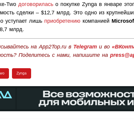
ke-Two
договорилась
о покупке Zynga в январе этог
мость сделки – $12,7 млрд. Это одно из крупнейши
но уступает лишь
приобретению
компанией
Microsof
8,7 млрд.
сывайтесь на App2Top.ru в
Telegram
и во
«ВКонт
вость? Поделитесь с нами, напишите на
press@ap
Two
Zynga