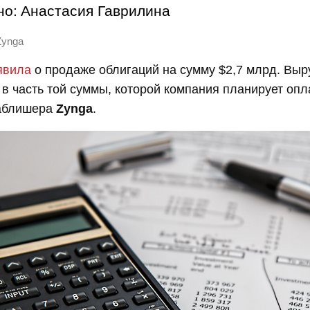
но:
Анастасия Гаврилина
Zynga
явила
о продаже облигаций на сумму $2,7 млрд. Вы
 в часть той суммы, которой компания планирует опл
аблишера
Zynga
.