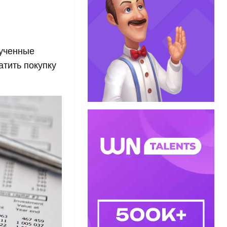
рученные
атить покупку