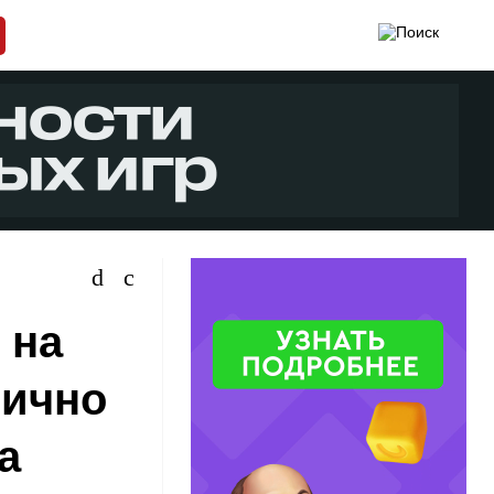
 на
тично
a