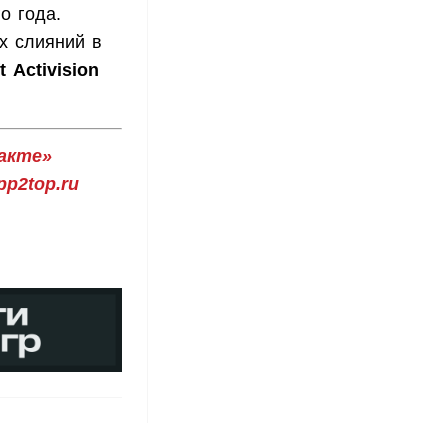
о года.
х слияний в
t
Activision
акте»
p2top.ru