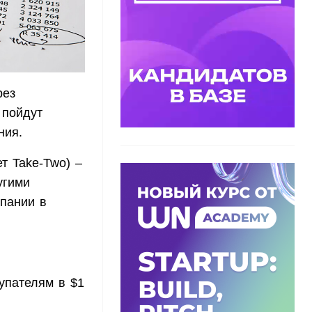
рез
 пойдут
ния.
т Take-Two) –
угими
мпании в
упателям в $1