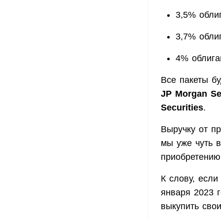
3,5% обли
3,7% обли
4% облига
Все пакеты б
JP Morgan Sec
Securities
.
Выручку от п
мы уже чуть 
приобретению
К слову, если
января 2023 г
выкупить свои