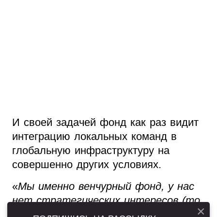
И своей задачей фонд как раз видит
интеграцию локальных команд в
глобальную инфраструктуру на
совершенно других условиях.
«
Мы именно венчурный фонд, у нас
нет стратегических интересов (то
×
есть, мы не заинтересованы в