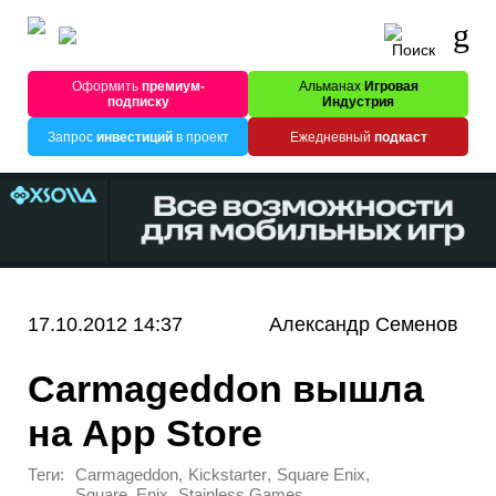
Оформить
премиум-
Альманах
Игровая
подписку
Индустрия
Запрос
инвестиций
в проект
Ежедневный
подкаст
17.10.2012 14:37
Александр Семенов
Carmageddon вышла
на App Store
Теги:
,
,
,
Carmageddon
Kickstarter
Square Enix
,
Square_Enix
Stainless Games