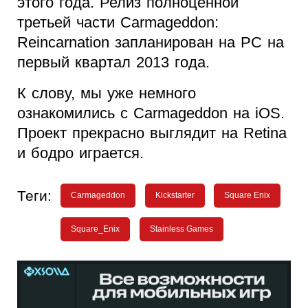
этого года. Релиз полноценной
третьей части Carmageddon:
Reincarnation запланирован на PC на
первый квартал 2013 года.
К слову, мы уже немного
ознакомились с Carmageddon на iOS.
Проект прекрасно выглядит на Retina
и бодро играется.
Теги:
Carmageddon
Kickstarter
Square Enix
Square_Enix
Stainless Games