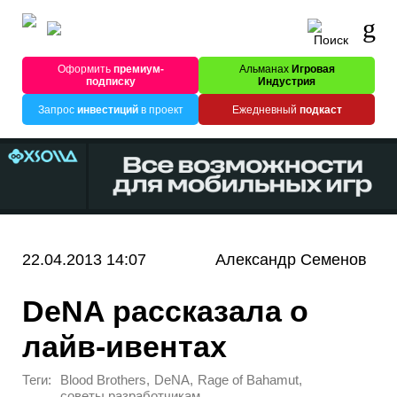
Оформить
премиум-
Альманах
Игровая
подписку
Индустрия
Запрос
инвестиций
в проект
Ежедневный
подкаст
22.04.2013 14:07
Александр Семенов
DeNA рассказала о
лайв-ивентах
Теги:
,
,
,
Blood Brothers
DeNA
Rage of Bahamut
советы разработчикам