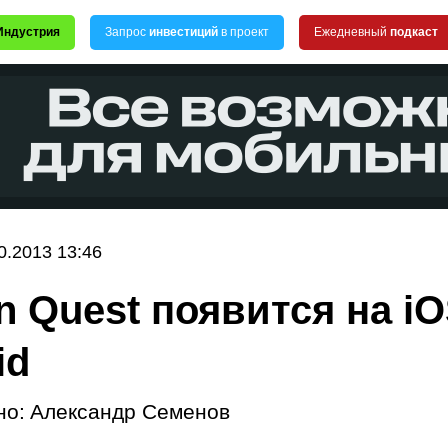
Индустрия
Запрос
инвестиций
в проект
Ежедневный
подкаст
0.2013 13:46
n Quest появится на iO
id
но:
Александр Семенов