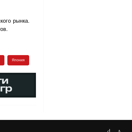
ского рынка.
тов.
Япония