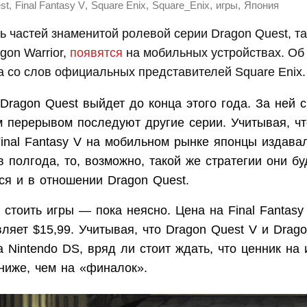
,
,
,
,
,
st
Final Fantasy V
Square Enix
Square_Enix
игры
Япония
 частей знаменитой ролевой серии Dragon Quest, т
gon Warrior,
появятся
на мобильных устройствах. Об
а со слов официальных представителей Square Enix.
Dragon Quest выйдет до конца этого года. За ней с
 перерывом последуют другие серии. Учитывая, что
Final Fantasy V на мобильном рынке японцы издава
 полгода, то, возможно, такой же стратегии они бу
ся и в отношении Dragon Quest.
 стоить игры — пока неясно. Цена на Final Fantas
ляет $15,99. Учитывая, что Dragon Quest V и Drago
 Nintendo DS, вряд ли стоит ждать, что ценник на
ниже, чем на «финалок».