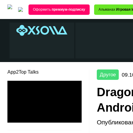
Оформить
премиум-подписку
Альманах
Игровая 
App2Top Talks
09.1
Другое
Drago
Andro
Опубликова