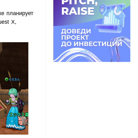
же планирует
est X,