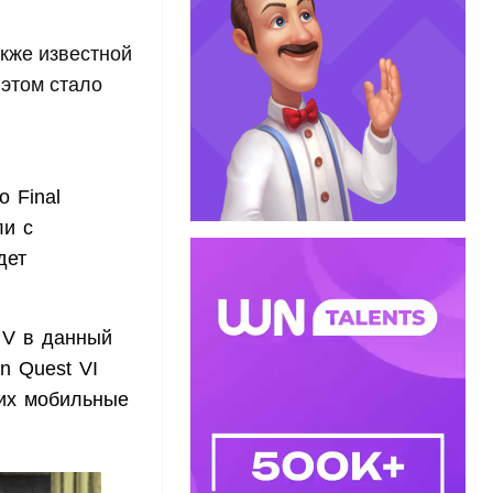
акже известной
 этом стало
 Final
ли с
дет
y V в данный
n Quest VI
 их мобильные