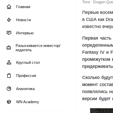
Теги:
Dragon Que
Главная
Первые восемь
в США как Dra
Новости
известно вчер
Интервью
Первая часть 
определенным
Разыскивается инвестор/
издатель
Fantasy IV и 
промежутком в
Круглый стол
придерживать
Профессия
Сколько будут
момент состав
Аналитика
появлялись на
версии будет 
WN Academy