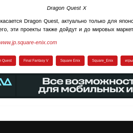
Dragon Quest X
 касается Dragon Quest, актуально только для япон
его, эти проекты также дойдут и до мировых марке
//www.jp.square-enix.com
n Quest
Final Fantasy V
Square Enix
Square_Enix
игры