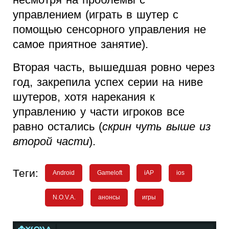
управлением (играть в шутер с
помощью сенсорного управления не
самое приятное занятие).
Вторая часть, вышедшая ровно через
год, закрепила успех серии на ниве
шутеров, хотя нарекания к
управлению у части игроков все
равно остались (
скрин чуть выше из
второй части
).
Теги:
Android
Gameloft
iAP
ios
N.O.V.A.
анонсы
игры