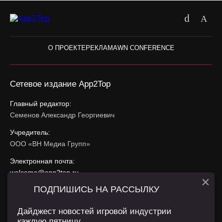
О ПРОЕКТЕ
РЕКЛАМА
WN CONFERENCE
Сетевое издание App2Top
Главный редактор:
Семенов Александр Георгиевич
Учредитель:
ООО «ВН Медиа Групп»
Электронная почта:
welcome@app2top.ru
×
ПОДПИШИСЬ НА РАССЫЛКУ
При использовании материалов активная ссылка на
app2top.ru
обязательна.
Дайджест новостей игровой индустрии
каждую пятницу.