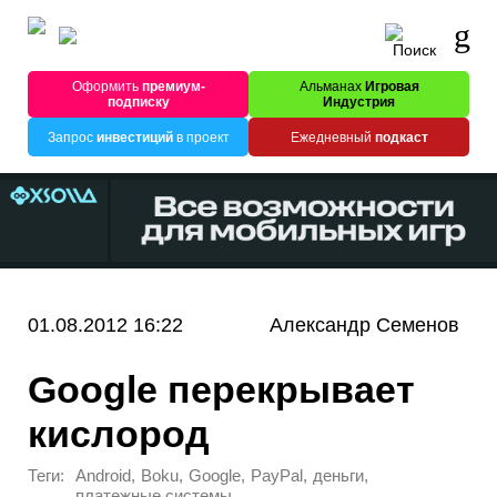
Оформить
премиум-
Альманах
Игровая
подписку
Индустрия
Запрос
инвестиций
в проект
Ежедневный
подкаст
01.08.2012 16:22
Александр Семенов
Google перекрывает
кислород
Теги:
,
,
,
,
,
Android
Boku
Google
PayPal
деньги
платежные системы