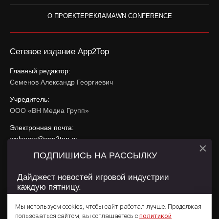
О ПРОЕКТЕ
РЕКЛАМА
WN CONFERENCE
Сетевое издание App2Top
Главный редактор:
Семенов Александр Георгиевич
Учредитель:
ООО «ВН Медиа Групп»
Электронная почта:
welcome@app2top.ru
×
ПОДПИШИСЬ НА РАССЫЛКУ
При использовании материалов активная ссылка на
app2top.ru
обязательна.
Дайджест новостей игровой индустрии
каждую пятницу.
Сайт использует IP адреса, cookie, данные геолокации
Пользователей сайта и сервис «Яндекс Метрика». Условия
Мы используем cookies, чтобы сайт работал лучше. Продолжая
использования содержатся в
Политике конфиденциальности
и
пользоваться сайтом, вы соглашаетесь с
политикой