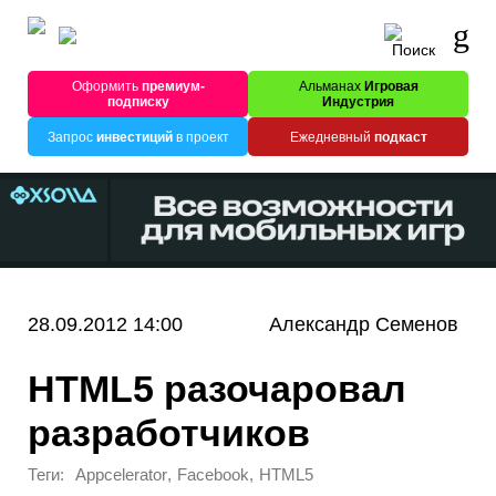
Оформить
премиум-
Альманах
Игровая
подписку
Индустрия
Запрос
инвестиций
в проект
Ежедневный
подкаст
28.09.2012 14:00
Александр Семенов
HTML5 разочаровал
разработчиков
Теги:
,
,
Appcelerator
Facebook
HTML5