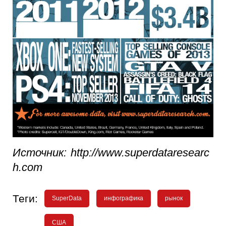
Источник: http://www.superdataresearc
h.com
Теги:
SuperData
инфографика
рынок
США