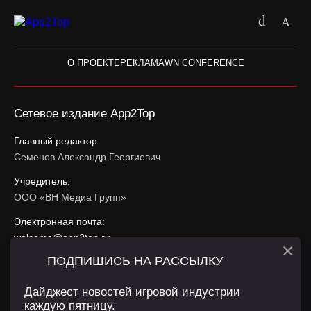
О ПРОЕКТЕ
РЕКЛАМА
WN CONFERENCE
Сетевое издание App2Top
Главный редактор:
Семенов Александр Георгиевич
Учредитель:
ООО «ВН Медиа Групп»
Электронная почта:
welcome@app2top.ru
×
ПОДПИШИСЬ НА РАССЫЛКУ
При использовании материалов активная ссылка на
app2top.ru
обязательна.
Дайджест новостей игровой индустрии
каждую пятницу.
Сайт использует IP адреса, cookie, данные геолокации