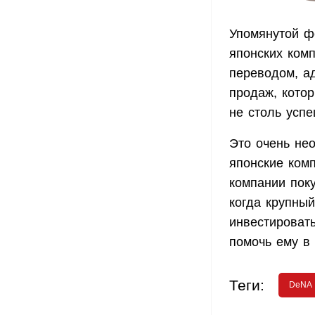
Упомянутой ф
японских комп
переводом, а
продаж, кото
не столь усп
Это очень не
японские ком
компании поку
когда крупный
инвестировать
помочь ему в 
Теги:
DeNA