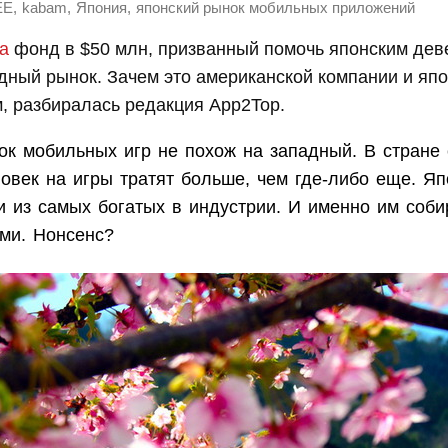
,
,
,
EE
kabam
Япония
японский рынок мобильных приложений
а
фонд в $50 млн, призванный помочь японским де
дный рынок. Зачем это американской компании и яп
, разбиралась редакция App2Top.
ок мобильных игр не похож на западный. В стране
овек на игры тратят больше, чем где-либо еще. Яп
и из самых богатых в индустрии. И именно им соби
ми. Нонсенс?