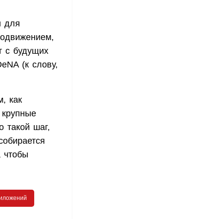
и для
родвижением,
т с будущих
eNA (к слову,
, как
 крупные
 такой шаг,
собирается
а чтобы
риложений