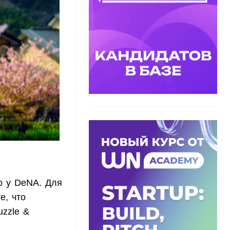
о у DeNA. Для
е, что
uzzle &