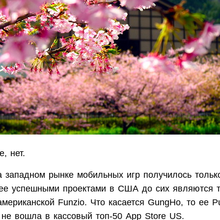
е, нет.
а западном рынке мобильных игр получилось тольк
е успешными проектами в США до сих являются т
мериканской Funzio. Что касается GungHo, то ее P
 не вошла в кассовый топ-50 App Store US.