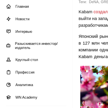
Теги:
,
DeNA
GR
Главная
Kabam
создал
выйти на запа
Новости
разработчикам
Интервью
Японский рын
в 127 млн чел
Разыскивается инвестор/
издатель
компании одн
Kabam деньга
Круглый стол
Профессия
Аналитика
WN Academy