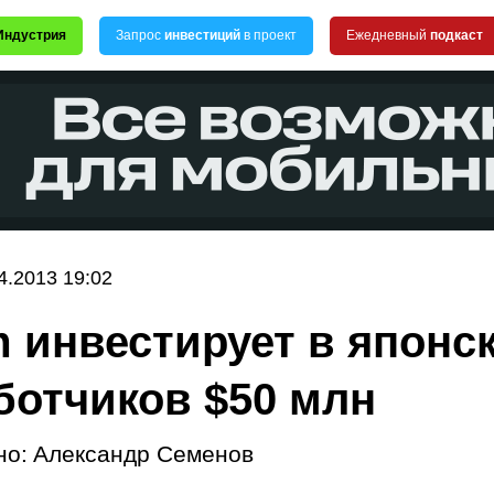
Индустрия
Запрос
инвестиций
в проект
Ежедневный
подкаст
4.2013 19:02
 инвестирует в японс
ботчиков $50 млн
но:
Александр Семенов