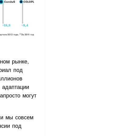
ном рынке,
риал под
иллионов
й адаптации
запросто могут
 и мы совсем
нсии под