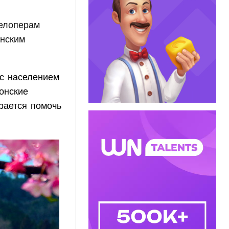
велоперам
онским
 с населением
онские
рается помочь