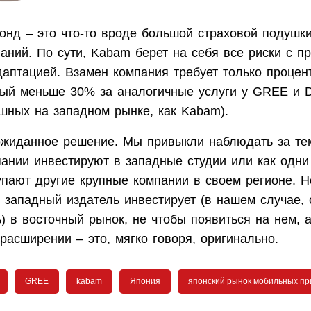
онд – это что-то вроде большой страховой подушк
аний. По сути, Kabam берет на себя все риски с п
даптацией. Взамен компания требует только процен
рый меньше 30% за аналогичные услуги у GREE и D
ешных на западном рынке, как Kabam).
ожиданное решение. Мы привыкли наблюдать за тем
пании инвестируют в западные студии или как одни
пают другие крупные компании в своем регионе. Но
 западный издатель инвестирует (в нашем случае, 
) в восточный рынок, не чтобы появиться на нем, 
расширении – это, мягко говоря, оригинально.
GREE
kabam
Япония
японский рынок мобильных п