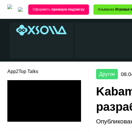
Оформить
премиум-подписку
Альманах
Игровая 
App2Top Talks
08.0
Другое
Kabam
разра
Опубликова