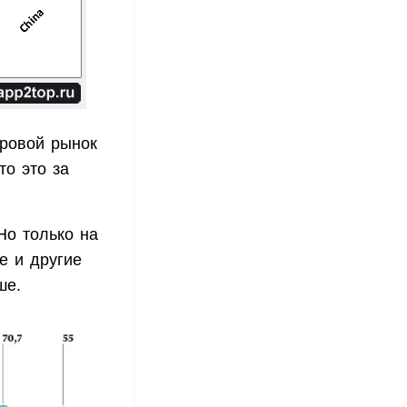
ировой рынок
то это за
Ho только на
е и другие
ьше.