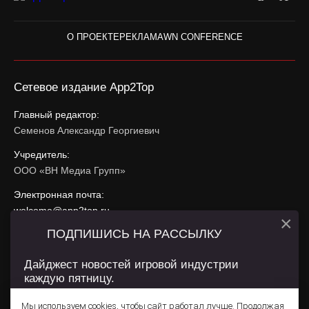
О ПРОЕКТЕ
РЕКЛАМА
WN CONFERENCE
Сетевое издание App2Top
Главный редактор:
Семенов Александр Георгиевич
Учредитель:
ООО «ВН Медиа Групп»
Электронная почта:
welcome@app2top.ru
×
ПОДПИШИСЬ НА РАССЫЛКУ
При использовании материалов активная ссылка на
app2top.ru
обязательна.
Дайджест новостей игровой индустрии
каждую пятницу.
Сайт использует IP адреса, cookie, данные геолокации
Пользователей сайта и сервис «Яндекс Метрика». Условия
Мы используем cookies, чтобы сайт работал лучше. Продолжая