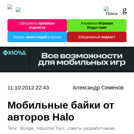
Оформить
премиум-
Альманах
Игровая
подписку
Индустрия
Запрос
инвестиций
в проект
Ежедневный
подкаст
11.10.2012 22:43
Александр Семенов
Мобильные байки от
авторов Halo
Теги:
,
,
Bungie
Industrial Toys
советы разработчикам