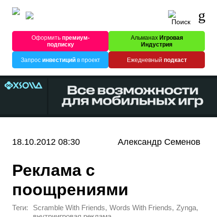
Оформить
премиум-
Альманах
Игровая
подписку
Индустрия
Запрос
инвестиций
в проект
Ежедневный
подкаст
18.10.2012 08:30
Александр Семенов
Реклама с
поощрениями
Теги:
,
,
,
Scramble With Friends
Words With Friends
Zynga
внутриигровая реклама