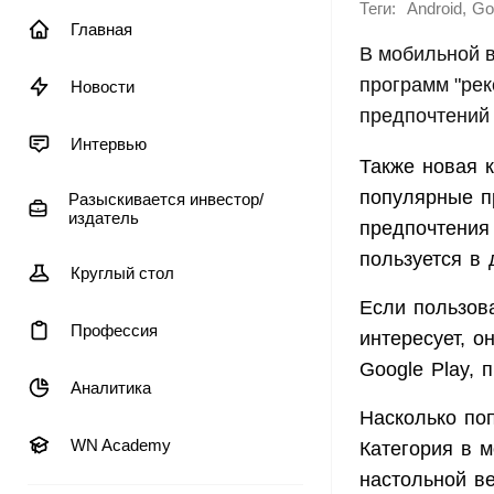
Теги:
,
Android
Go
Главная
В мобильной в
программ "рек
Новости
предпочтений 
Интервью
Также новая 
популярные п
Разыскивается инвестор/
издатель
предпочтения 
пользуется в
Круглый стол
Если пользов
Профессия
интересует, о
Google Play, 
Аналитика
Насколько поп
WN Academy
Категория в м
настольной в