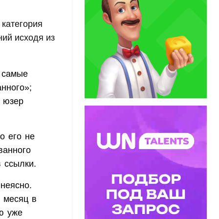
 категория
ий исходя из
 самые
нного»;
и юзер
о его не
ванного
в ссылки.
неясно.
й месяц в
ю уже