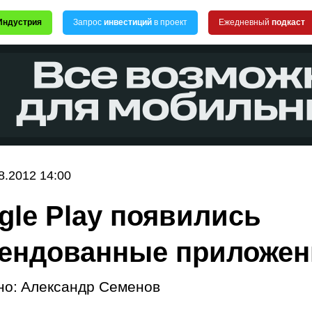
Индустрия
Запрос
инвестиций
в проект
Ежедневный
подкаст
8.2012 14:00
gle Play появились
ендованные приложен
но:
Александр Семенов