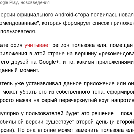
,
ogle Play
нововведения
ерсии официального Android-стора появилась новая
омендованные", которая формирует список приложен
пользователя.
категория
учитывает
регион пользователя, помещая
риложения в этой стране на вершину «рекомендова
его друзей на Google+; и то, какими приложениям
 данный момент.
атель уже устанавливал данное приложение или он
н может убрать его из собственного топа, сформиро
просто нажав на серый перечеркнутый круг напроти
улярно у пользователей будет это решение – пока 
обильной версии существует второй день (и второ
ерсии). Но она вполне может заменить пользовател