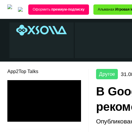
Оформить
премиум-подписку
Альманах
Игровая 
App2Top Talks
31.0
Другое
В Goo
реком
Опубликова