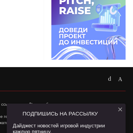
 ссылка на
app2top.ru
обязательна.
×
ПОДПИШИСЬ НА РАССЫЛКУ
ные геолокации Пользователей сайта и сервис «Яндекс
жатся в
Политике конфиденциальности
и
Пользовательском
Дайджест новостей игровой индустрии
каждую пятницу.