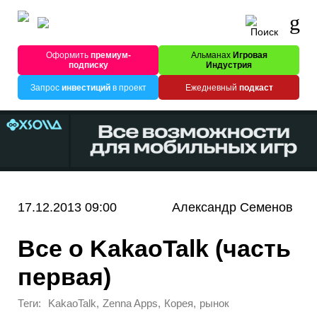
Оформить
премиум-
Альманах
Игровая
подписку
Индустрия
Запрос
инвестиций
в проект
Ежедневный
подкаст
17.12.2013 09:00
Александр Семенов
Все о KakaoTalk (часть
первая)
Теги:
,
,
,
KakaoTalk
Zenna Apps
Корея
рынок