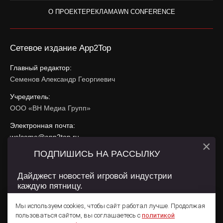
О ПРОЕКТЕ
РЕКЛАМА
WN CONFERENCE
Сетевое издание App2Top
Главный редактор:
Семенов Александр Георгиевич
Учредитель:
ООО «ВН Медиа Групп»
Электронная почта:
welcome@app2top.ru
×
ПОДПИШИСЬ НА РАССЫЛКУ
При использовании материалов активная ссылка на
app2top.ru
обязательна.
Дайджест новостей игровой индустрии
каждую пятницу.
Сайт использует IP адреса, cookie, данные геолокации
Пользователей сайта и сервис «Яндекс Метрика». Условия
Мы используем cookies, чтобы сайт работал лучше. Продолжая
использования содержатся в
Политике конфиденциальности
и
пользоваться сайтом, вы соглашаетесь с
политикой
Пользовательском соглашении
.