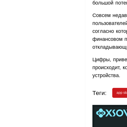
большой потен
Совсем неда
пользователе
согласно кото
финансовом п
откладывающи
Цифры, приве
происходит, к
устройства.
Теги:
app st