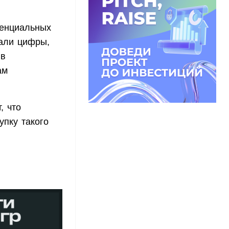
тенциальных
вали цифры,
 в
ам
, что
упку такого