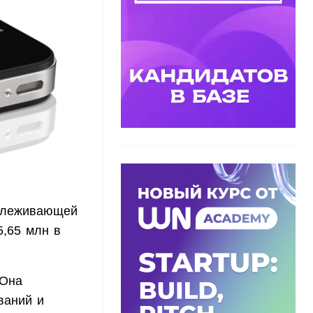
тслеживающей
5,65 млн в
 Она
ваний и