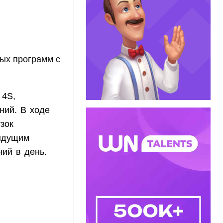
ных программ с
 4S,
ний. В ходе
зок
ыдущим
ний в день.