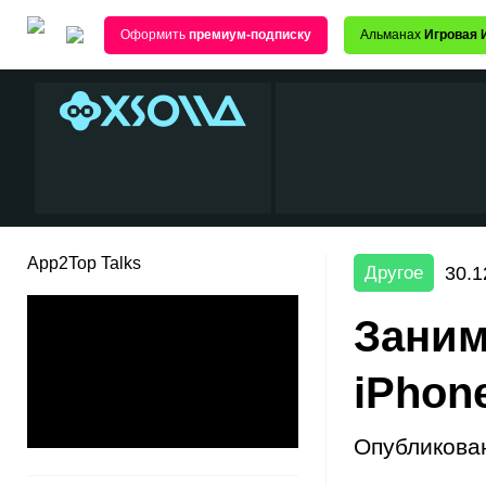
Оформить
премиум-подписку
Альманах
Игровая 
App2Top Talks
30.1
Другое
Заним
iPhon
Опубликова