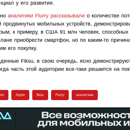
циал у его развития.
вно
аналитики Flurry рассказывали
о количестве по
й продвинутых мобильных устройств, демонстриро
рым, к примеру, в США 91 млн человек, способных
лане приобрести смартфон, но по каким-то причин
м его покупку.
денные Fiksu, в свою очередь, ясно демонстрируют
огда часть этой аудитории все-таки решается на пок
ore
Apple
fiksu
Flurry
аналитика