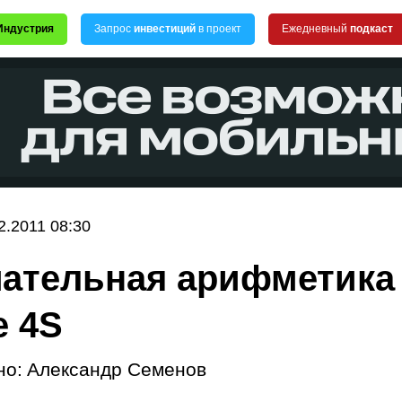
Индустрия
Запрос
инвестиций
в проект
Ежедневный
подкаст
2.2011 08:30
ательная арифметика
e 4S
но:
Александр Семенов