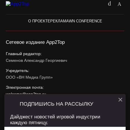
О ПРОЕКТЕ
РЕКЛАМА
WN CONFERENCE
Сетевое издание App2Top
Главный редактор:
Семенов Александр Георгиевич
Учредитель:
ООО «ВН Медиа Групп»
Электронная почта:
welcome@app2top.ru
×
ПОДПИШИСЬ НА РАССЫЛКУ
При использовании материалов активная ссылка на
app2top.ru
обязательна.
Дайджест новостей игровой индустрии
каждую пятницу.
Сайт использует IP адреса, cookie, данные геолокации