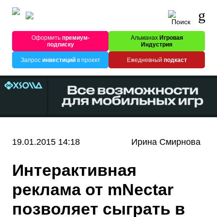
Оформить
премиум-
Альманах
Игровая
подписку
Индустрия
Запрос
инвестиций
в проект
Ежедневный
подкаст
19.01.2015 14:18
Ирина Смирнова
Интерактивная
реклама от mNectar
позволяет сыграть в