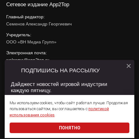
Сетевое издание App2Top
Главный редактор:
Семенов Александр Георгиевич
Учредитель:
ООО «ВН Медиа Групп»
Электронная почта:
welcome@app2top.ru
×
ПОДПИШИСЬ НА РАССЫЛКУ
При использовании материалов активная ссылка на
app2top.ru
обязательна.
Дайджест новостей игровой индустрии
каждую пятницу.
Сайт использует IP адреса, cookie, данные геолокации
Пользователей сайта и сервис «Яндекс Метрика». Условия
Мы используем cookies, чтобы сайт работал лучше. Продолжая
использования содержатся в
Политике конфиденциальности
и
пользоваться сайтом, вы соглашаетесь с
политикой
Пользовательском соглашении
.
Подписаться
использования cookies
.
ПОНЯТНО
Даю согласие на обработку
персональных данных
© 2011 — 2026 App2Top
16+