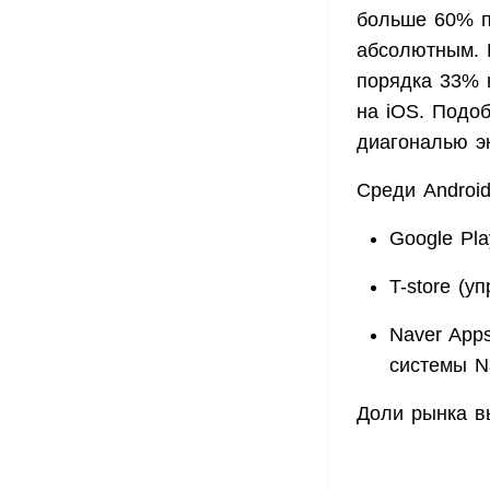
больше 60% п
абсолютным. 
порядка 33% 
на iOS. Подо
диагональю э
Среди Androi
Google Pla
T-store (
Naver Apps
системы N
Доли рынка в