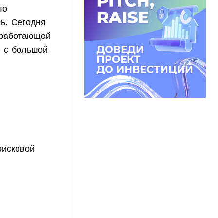
ло
ь. Сегодня
 работающей
e с большой
оисковой