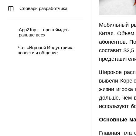
Словарь разработчика
Мобильный ры
App2Top — про геймдев
Китая. Объем
раньше всех
абонентов. По
Чат «Игровой Индустрии»:
составит $2,5
новости и общение
представители 
Широкое расп
вывели Корею 
жизни игрока 
дольше, чем 
используют б
Основные ма
Главная плат