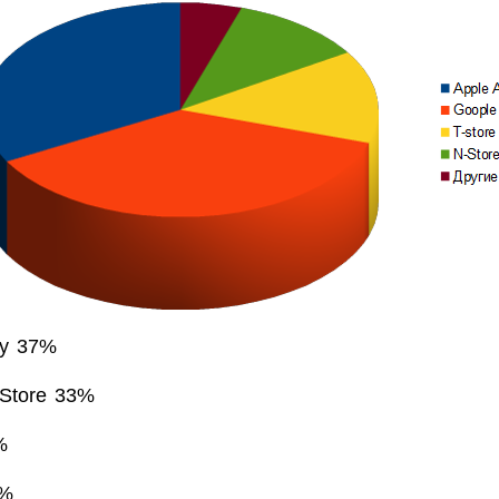
ay 37%
 Store 33%
%
1%