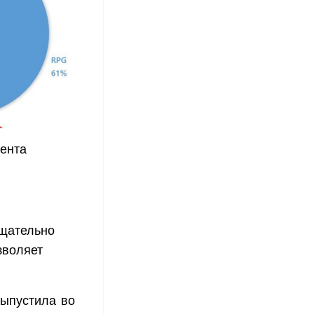
мента
щательно
зволяет
выпустила во