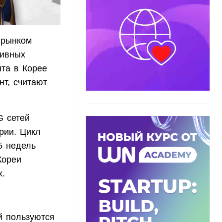
 рынком
тивных
нта в Корее
нт, считают
G сетей
рии. Цикл
5 недель
Кореи
х.
й пользуются