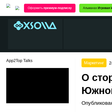
Оформить
премиум-подписку
Альманах
Игровая 
App2Top Talks
2
Маркетинг
О сто
Южно
Опубликова