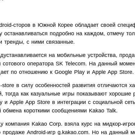
droid-сторов в Южной Корее обладает своей специ
ду останавливаться подробно на каждом, отмечу то
и тренды, с ними связанные.
редустанавливается на мобильные устройства, прод
м сотового оператора SK Telecom. На данный моме
дает по отношению к Google Play и Apple App Store.
N-store в силу особенностей развития отличаются х
й, тогда как казуальные игры показывают хорошие 
y и Apple App Store в интеграции с социальной сет
 обмена короткими сообщениями Kakao Talk.
у компания Kakao Corp. взяла курс на мидкор-игро
о продаже Android-игр g.kakao.com. Но на данный м