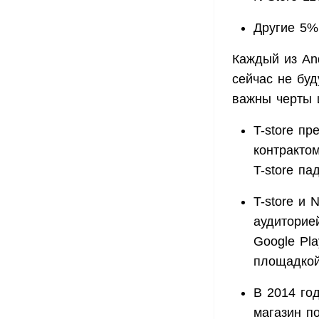
Другие 5%
Каждый из An
сейчас не бу
важны черты 
T-store п
контракто
T-store па
T-store и 
аудиторие
Google Pla
площадкой
В 2014 год
магазин п