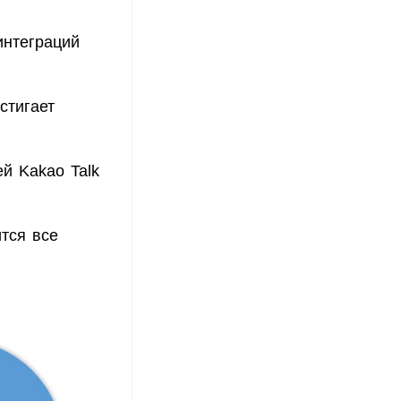
интеграций
стигает
й Kakao Talk
тся все