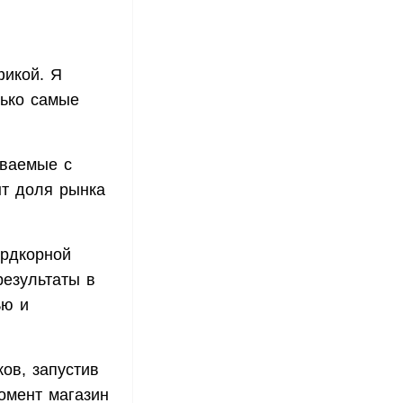
фикой. Я
лько самые
аваемые с
нт доля рынка
ардкорной
результаты в
ью и
ков, запустив
омент магазин