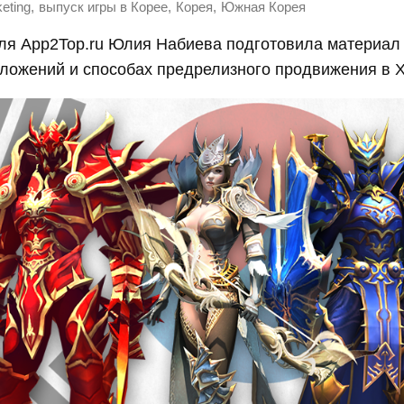
,
,
,
keting
выпуск игры в Корее
Корея
Южная Корея
ля App2Top.ru Юлия Набиева подготовила материал
ложений и способах предрелизного продвижения в Х