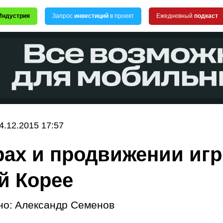
Индустрия
Запрос
инвестиций
в проект
Ежедневный
подкаст
4.12.2015 17:57
рах и продвижении игр
й Корее
но:
Александр Семенов