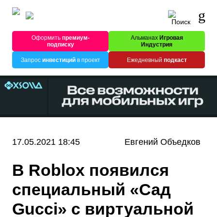
Оформить
премиум-
Альманах
Игровая
подписку
Индустрия
Запрос
инвестиций
в проект
Ежедневный
подкаст
17.05.2021 18:45
Евгений Объедков
В Roblox появился
специальный «Сад
Gucci» с виртуальной