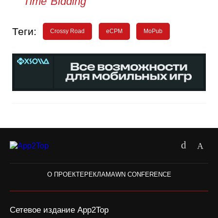
Time Bidding
Теги:
Crossy Road
eCPM
MoPub
О ПРОЕКТЕ
РЕКЛАМА
WN CONFERENCE
Сетевое издание App2Top