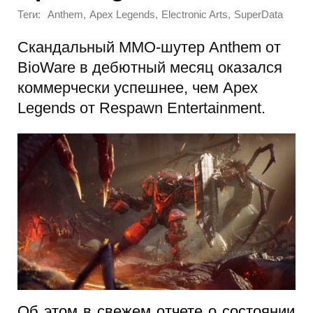
Теги:
,
,
,
Anthem
Apex Legends
Electronic Arts
SuperData
Скандальный ММО-шутер Anthem от
BioWare в дебютный месяц оказался
коммерчески успешнее, чем Apex
Legends от Respawn Entertainment.
Об этом в свежем отчете о состоянии