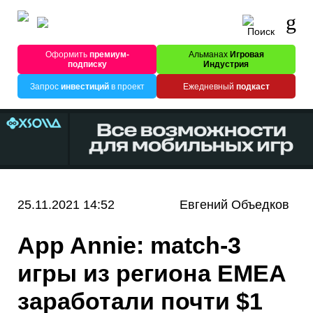
Оформить
премиум-
Альманах
Игровая
подписку
Индустрия
Запрос
инвестиций
в проект
Ежедневный
подкаст
25.11.2021 14:52
Евгений Объедков
App Annie: match-3
игры из региона EMEA
заработали почти $1