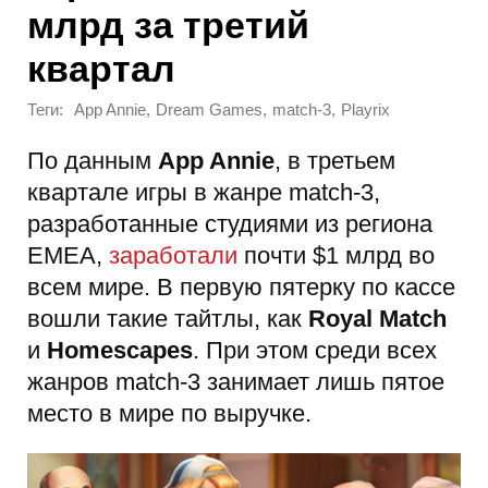
млрд за третий
квартал
Теги:
,
,
,
App Annie
Dream Games
match-3
Playrix
По данным
App Annie
, в третьем
квартале игры в жанре match-3,
разработанные студиями из региона
EMEA,
заработали
почти $1 млрд во
всем мире. В первую пятерку по кассе
вошли такие тайтлы, как
Royal Match
и
Homescapes
. При этом среди всех
жанров match-3 занимает лишь пятое
место в мире по выручке.