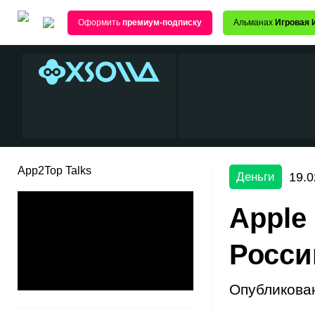
Оформить
премиум-подписку
Альманах
Игровая 
App2Top Talks
19.0
Деньги
Apple 
Росси
Опубликова