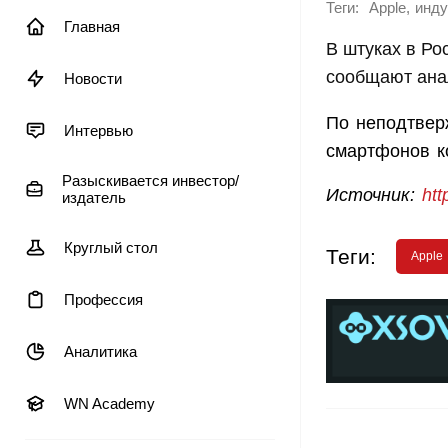
Теги:
,
Apple
инду
Главная
В штуках в Ро
сообщают ана
Новости
По неподтвер
Интервью
смартфонов к
Разыскивается инвестор/
Источник:
ht
издатель
Круглый стол
Теги:
Apple
Профессия
Аналитика
WN Academy