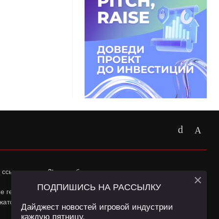
 ссылка на
app2top.ru
обязательна.
×
ПОДПИШИСЬ НА РАССЫЛКУ
ные геолокации Пользователей сайта и сервис «Яндекс
жатся в
Политике конфиденциальности
и
Пользовательском
Дайджест новостей игровой индустрии
каждую пятницу.