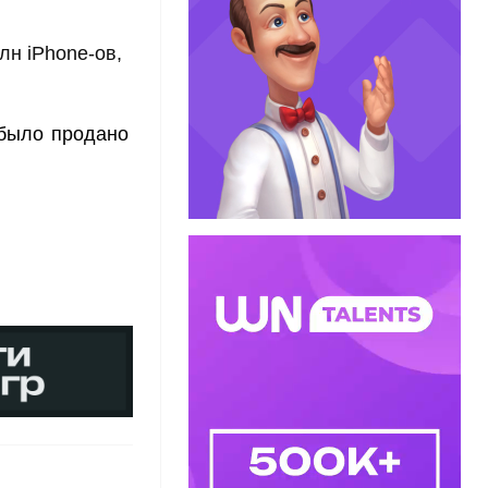
лн iPhone-ов,
 было продано