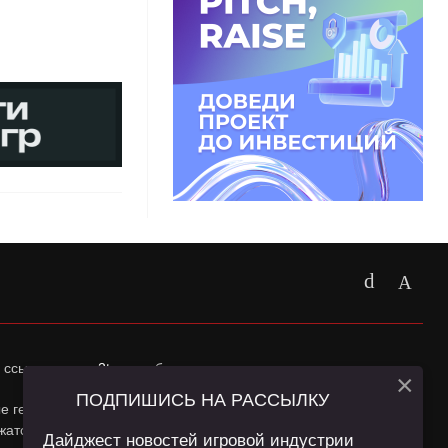
 ссылка на
app2top.ru
обязательна.
×
ПОДПИШИСЬ НА РАССЫЛКУ
ные геолокации Пользователей сайта и сервис «Яндекс
жатся в
Политике конфиденциальности
и
Пользовательском
Дайджест новостей игровой индустрии