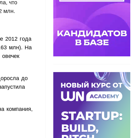
ла, что
2 млн.
е 2012 года
,63 млн). На
 овечек
доросла до
запустила
на компания,