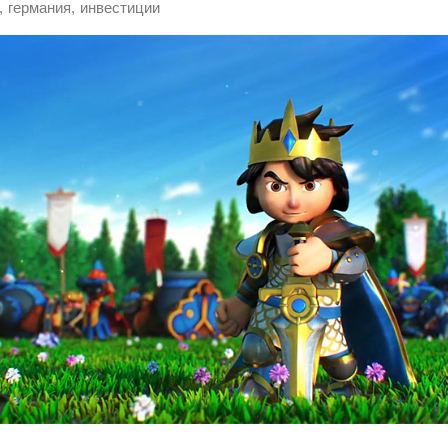
,
,
германия
инвестиции