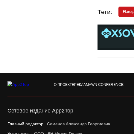
Теги:
Flare
О ПРОЕКТЕ
РЕКЛАМА
WN CONFERENCE
Сетевое издание App2Top
Главный редактор:
Семенов Александр Георгиевич
Учредитель:
ООО «ВН Медиа Групп»