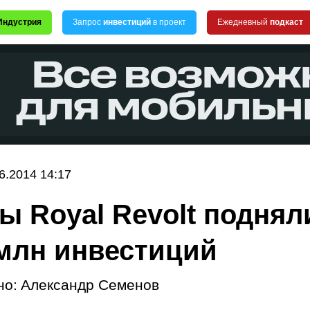
Индустрия
Запрос
инвестиций
в проект
Ежедневный
подкаст
6.2014 14:17
ы Royal Revolt поднял
 млн инвестиций
но:
Александр Семенов