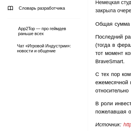
Немецкая студ
Словарь разработчика
закрыла очере
Общая сумма 
App2Top — про геймдев
раньше всех
Последний ра
(тогда в фера
Чат «Игровой Индустрии»:
новости и общение
тот момент к
BraveSmart.
С тех пор ко
ежемесячной 
относительно 
В роли инвест
пожелавшая о
Источник:
htt