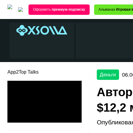
Оформить
премиум-подписку
Альманах
Игровая 
App2Top Talks
06.0
Деньги
Автор
$12,2
Опубликова