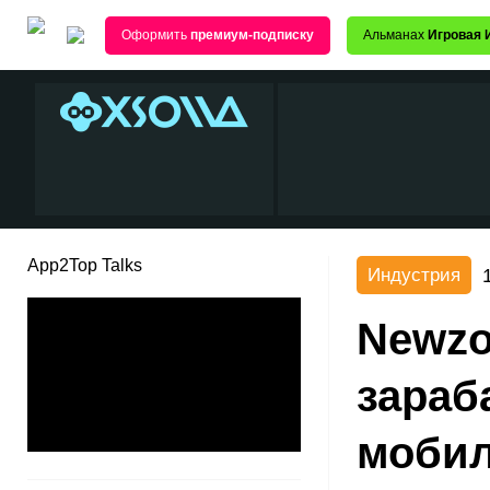
Оформить
премиум-подписку
Альманах
Игровая 
App2Top Talks
Индустрия
Newzo
зараб
мобил