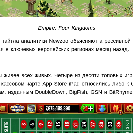
Empire: Four Kingdoms
х тайтла аналитики Newzoo объясняют агрессивной
я в ключевых европейских регионах месяц назад.
ы живее всех живых. Четыре из десяти топовых игр
кассовом чарте App Store iPad относились либо к б
ам, изданным DoubleDown, BigFish, GSN и BitRhyme