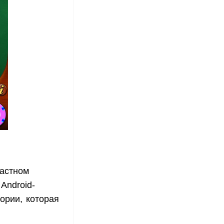
растном
Android-
ории, которая