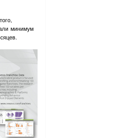
того,
рали минимум
сяцев.