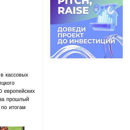
 в кассовых
ецкого
0 европейских
 за прошлый
 по итогам
.