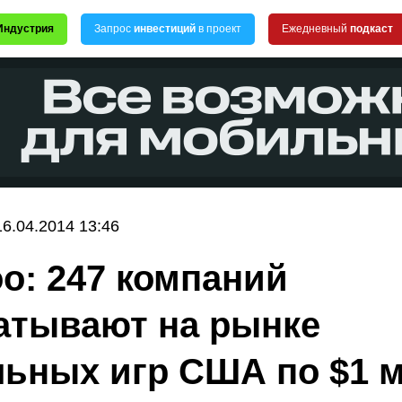
Индустрия
Запрос
инвестиций
в проект
Ежедневный
подкаст
16.04.2014 13:46
o: 247 компаний
атывают на рынке
ьных игр США по $1 м