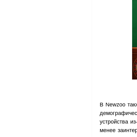
В Newzoo такж
демографичес
устройства и
менее заинте