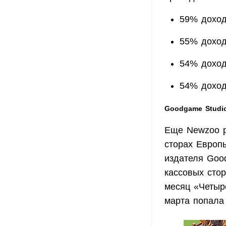
59% доход
55% доход
54% доход
54% доход
Goodgame Studi
Еще Newzoo р
сторах Европ
издателя Good
кассовых сто
месяц «Четыр
марта попала