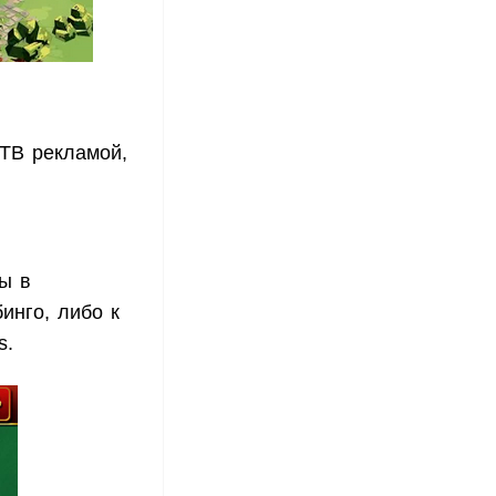
 ТВ рекламой,
ы в
инго, либо к
s.