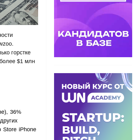
ности
wzoo.
ько горстке
 более $1 млн
ne), 36%
 других
 Store iPhone