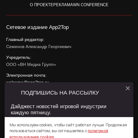
О ПРОЕКТЕ
РЕКЛАМА
WN CONFERENCE
Сетевое издание App2Top
Главный редактор:
Семенов Александр Георгиевич
Учредитель:
ООО «ВН Медиа Групп»
Электронная почта:
welcome@app2top.ru
×
ПОДПИШИСЬ НА РАССЫЛКУ
При использовании материалов активная ссылка на
app2top.ru
обязательна.
Дайджест новостей игровой индустрии
каждую пятницу.
Сайт использует IP адреса, cookie, данные геолокации
Пользователей сайта и сервис «Яндекс Метрика». Условия
Мы используем cookies, чтобы сайт работал лучше. Продолжая
использования содержатся в
Политике конфиденциальности
и
пользоваться сайтом, вы соглашаетесь с
политикой
Пользовательском соглашении
.
Подписаться
использования cookies
.