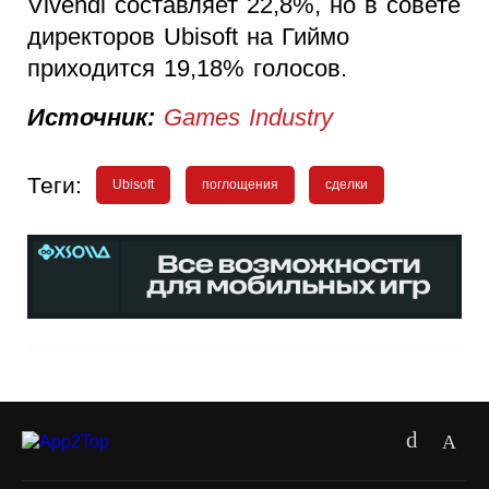
Vivendi составляет 22,8%, но в совете
директоров Ubisoft на Гиймо
приходится 19,18% голосов.
Источник:
Games Industry
Теги:
Ubisoft
поглощения
сделки