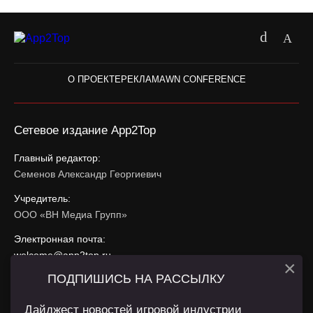
О ПРОЕКТЕ
РЕКЛАМА
WN CONFERENCE
Сетевое издание App2Top
Главный редактор:
Семенов Александр Георгиевич
Учредитель:
ООО «ВН Медиа Групп»
Электронная почта:
welcome@app2top.ru
×
ПОДПИШИСЬ НА РАССЫЛКУ
При использовании материалов активная ссылка на
app2top.ru
обязательна.
Дайджест новостей игровой индустрии