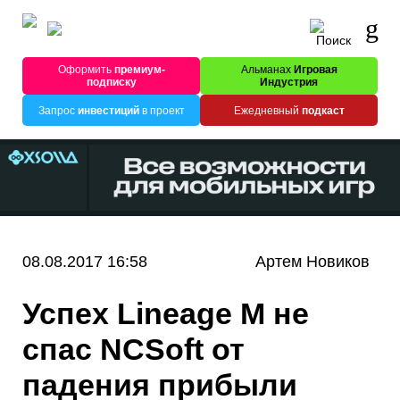
Оформить
премиум-
Альманах
Игровая
подписку
Индустрия
Запрос
инвестиций
в проект
Ежедневный
подкаст
08.08.2017 16:58
Артем Новиков
Успех Lineage M не
спас NCSoft от
падения прибыли