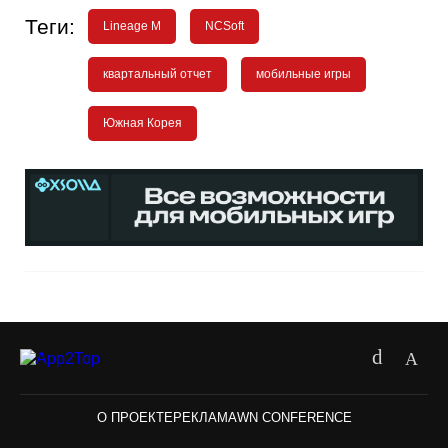
Теги:
Lineage M
NCSoft
квартальный отчет
мобильные игры
Южная Корея
О ПРОЕКТЕ
РЕКЛАМА
WN CONFERENCE