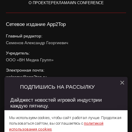
О ПРОЕКТЕ
РЕКЛАМА
WN CONFERENCE
Сетевое издание App2Top
Главный редактор:
Семенов Александр Георгиевич
Учредитель:
ООО «ВН Медиа Групп»
Электронная почта:
welcome@app2top.ru
×
ПОДПИШИСЬ НА РАССЫЛКУ
При использовании материалов активная ссылка на
app2top.ru
обязательна.
Дайджест новостей игровой индустрии
каждую пятницу.
Сайт использует IP адреса, cookie, данные геолокации
Пользователей сайта и сервис «Яндекс Метрика». Условия
Мы используем cookies, чтобы сайт работал лучше. Продолжая
использования содержатся в
Политике конфиденциальности
и
пользоваться сайтом, вы соглашаетесь с
политикой
Пользовательском соглашении
.
Подписаться
использования cookies
.