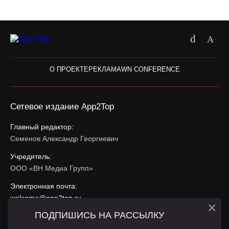
О ПРОЕКТЕ
РЕКЛАМА
WN CONFERENCE
Сетевое издание App2Top
Главный редактор:
Семенов Александр Георгиевич
Учредитель:
ООО «ВН Медиа Групп»
Электронная почта:
welcome@app2top.ru
×
ПОДПИШИСЬ НА РАССЫЛКУ
При использовании материалов активная ссылка на
app2top.ru