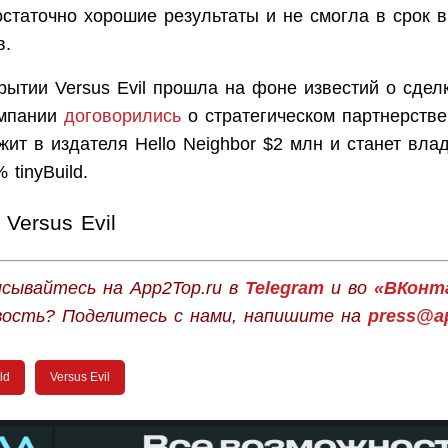
статочно хорошие результаты и не смогла в срок 
в.
рытии Versus Evil прошла на фоне известий о сделк
Компании
договорились
о стратегическом партнерстве
ожит в издателя Hello Neighbor $2 млн и станет вла
 tinyBuild.
Versus Evil
сывайтесь на App2Top.ru в
Telegram
и во
«ВКонт
вость? Поделитесь с нами, напишите на
press@ap
ld
Versus Evil