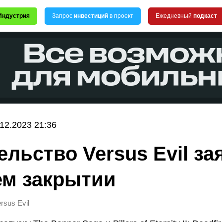
Индустрия
Запрос
инвестиций
в проект
Ежедневный
подкаст
.12.2023 21:36
ельство Versus Evil за
ем закрытии
rsus Evil