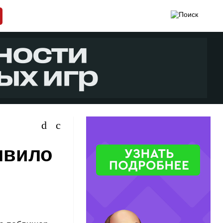
явило