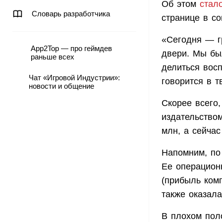
Об этом
стал
Словарь разработчика
странице в со
«Сегодня — гр
App2Top — про геймдев
двери. Мы бы
раньше всех
делиться вос
Чат «Игровой Индустрии»:
говорится в т
новости и общение
Скорее всего
издательством
млн, а сейча
Напомним, по 
Ее операцион
(прибыль комп
также оказала
В плохом поло