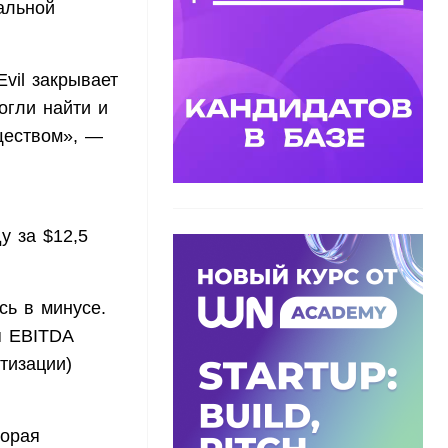
альной
vil закрывает
огли найти и
ществом», —
у за $12,5
сь в минусе.
я EBITDA
тизации)
торая