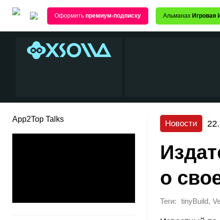
Оформить
премиум-подписку
Альманах
Игровая 
App2Top Talks
22
Новости
Издат
о сво
Теги:
,
tinyBuild
Ve