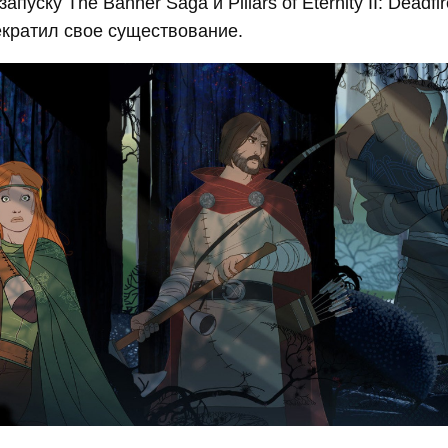
апуску The Banner Saga и Pillars of Eternity II: Deadf
рекратил свое существование.