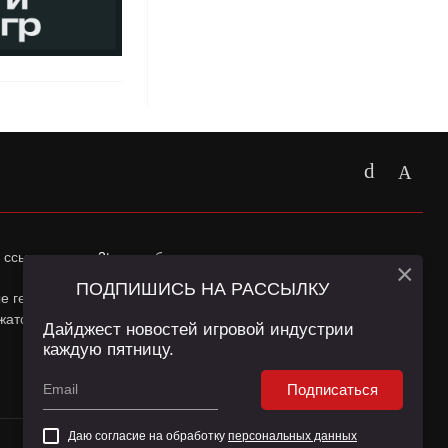
 ссылка на
app2top.ru
обязательна.
×
ПОДПИШИСЬ НА РАССЫЛКУ
ные геолокации Пользователей сайта и сервис «Яндекс
жатся в
Политике конфиденциальности
и
Пользовательском
Дайджест новостей игровой индустрии
каждую пятницу.
Подписаться
Даю согласие на обработку
персональных данных