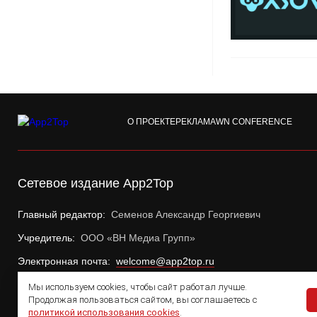
О ПРОЕКТЕ
РЕКЛАМА
WN CONFERENCE
Сетевое издание App2Top
Главный редактор:
Семенов Александр Георгиевич
Учредитель:
ООО «ВН Медиа Групп»
Электронная почта:
welcome@app2top.ru
Мы используем cookies, чтобы сайт работал лучше.
Продолжая пользоваться сайтом, вы соглашаетесь с
политикой использования cookies
.