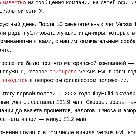
о известно
из сообщения компании на своей офици
циальной сети X.
устный день. После 10 замечательных лет Versus E
ли рады публиковать лучшие инди-игры, которые м
поминаниями с вами, с нашим замечательным сооб
вите.
, решение было принято материнской компанией —
 tinyBuild, которое
приобрело
Versus Evil в 2021 год
с
находится
в непростом финансовом положении.
итогу первой половины 2023 года tinyBuild оказала
ный убыток составил $31,9 млн. Скорректированна
ании до вычета процентов, налогов, износа и амор
сь негативной — минус $1,2 млн.
жении tinyBuild в том числе винила Versus Evil, ко