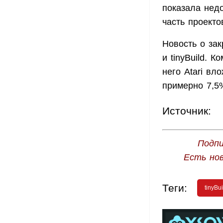
показала недо
часть проекто
Новость о зак
и tinyBuild. 
него Atari вл
примерно 7,5%
Источник:
Подпи
Есть но
Теги:
tinyBui