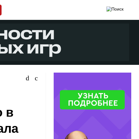
о в
ала