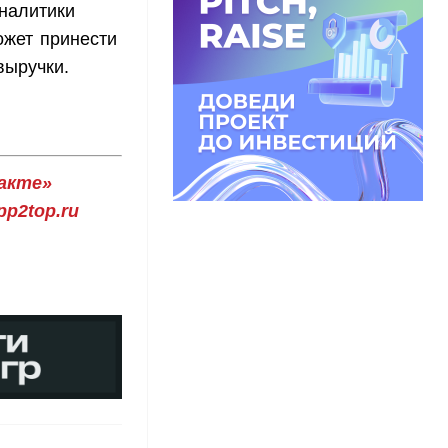
налитики
может принести
выручки.
акте»
p2top.ru