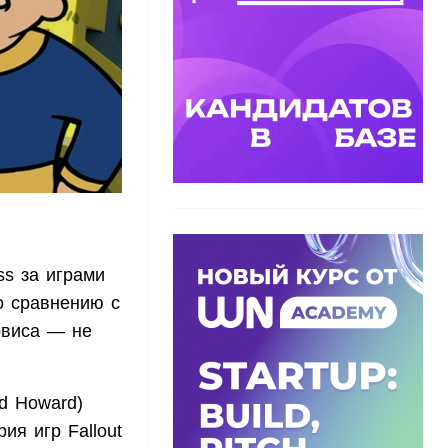
s за играми
по сравнению с
рвиса — не
d Howard)
ия игр Fallout