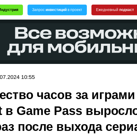
Индустрия
Запрос
инвестиций
в проект
Ежедневный
подкаст
.07.2024 10:55
ество часов за играми
ut в Game Pass выросл
раз после выхода сери