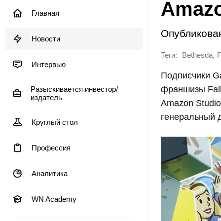
Amaz
Главная
Опубликова
Новости
Теги:
,
Bethesda
F
Интервью
Подписчики G
франшизы Fall
Разыскивается инвестор/
издатель
Amazon Studio
генеральный д
Круглый стол
Профессия
Аналитика
WN Academy