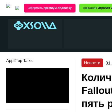
Оформить
премиум-подписку
Альманах
Игровая 
App2Top Talks
31
Новости
Колич
Fallo
пять 