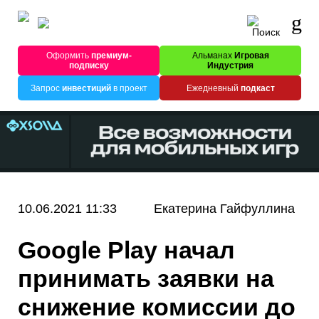
Оформить
премиум-
Альманах
Игровая
подписку
Индустрия
Запрос
инвестиций
в проект
Ежедневный
подкаст
10.06.2021 11:33
Екатерина Гайфуллина
Google Play начал
принимать заявки на
снижение комиссии до