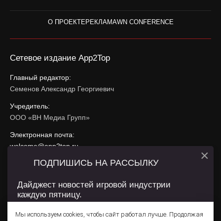
О ПРОЕКТЕ
РЕКЛАМА
WN CONFERENCE
Сетевое издание App2Top
Главный редактор:
Семенов Александр Георгиевич
Учредитель:
ООО «ВН Медиа Групп»
Электронная почта:
welcome@app2top.ru
×
ПОДПИШИСЬ НА РАССЫЛКУ
При использовании материалов активная ссылка на
app2top.ru
обязательна.
Дайджест новостей игровой индустрии
каждую пятницу.
Сайт использует IP адреса, cookie, данные геолокации
Пользователей сайта и сервис «Яндекс Метрика». Условия
Мы используем cookies, чтобы сайт работал лучше. Продолжая
использования содержатся в
Политике конфиденциальности
и