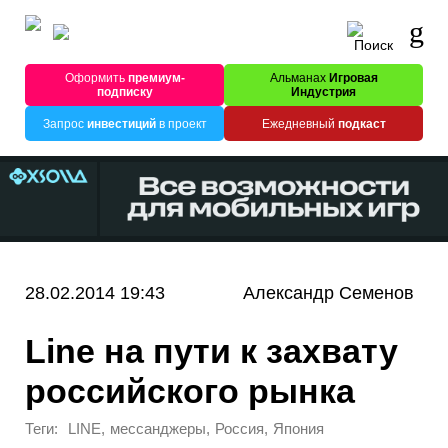
Оформить
премиум-
Альманах
Игровая
подписку
Индустрия
Запрос
инвестиций
в проект
Ежедневный
подкаст
28.02.2014 19:43
Александр Семенов
Line на пути к захвату
российского рынка
Теги:
,
,
,
LINE
мессанджеры
Россия
Япония