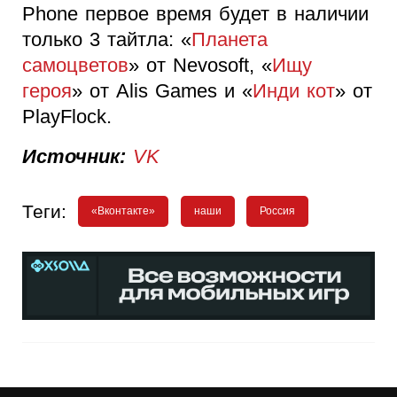
Phone первое время будет в наличии
только 3 тайтла: «
Планета
самоцветов
» от Nevosoft, «
Ищу
героя
» от Alis Games и «
Инди кот
» от
PlayFlock.
Источник:
VK
Теги:
«Вконтакте»
наши
Россия