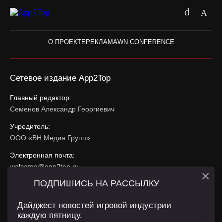
О ПРОЕКТЕ
РЕКЛАМА
WN CONFERENCE
Сетевое издание App2Top
Главный редактор:
Семенов Александр Георгиевич
Учредитель:
ООО «ВН Медиа Групп»
Электронная почта:
welcome@app2top.ru
×
ПОДПИШИСЬ НА РАССЫЛКУ
При использовании материалов активная ссылка на
app2top.ru
обязательна.
Дайджест новостей игровой индустрии
каждую пятницу.
Сайт использует IP адреса, cookie, данные геолокации