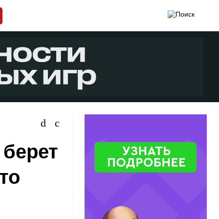
 берет
это