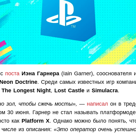
 с
поста
Иэна Гарнера
(Iain Garner), сооснователя 
Neon Doctrine
. Среди самых известных игр компа
: The Longest Night
,
Lost Castle
и
Simulacra
.
о зол, чтобы сжечь мосты»,
—
написал
он в тред
ом 30 июня. Гарнер не стал называть платформоде
осто как
Platform X
. Однако можно было понять, чт
 числе из описания:
«Это оператор очень успешно