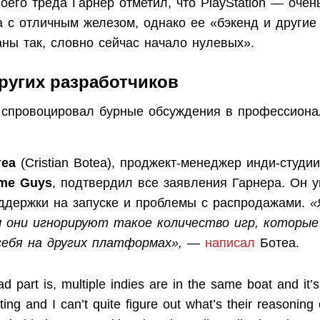
оего треда Гарнер отметил, что PlayStation — оче
 с отличным железом, однако ее «бэкенд и другие
аны так, словно сейчас начало нулевых».
ругих разработчиков
 спровоцировал бурные обсуждения в профессион
теа
(Cristian Botea), проджект-менеджер инди-студи
me Guys
, подтвердил все заявления Гарнера. Он у
оддержки на запуске и проблемы с распродажами.
«
м они игнорируют такое количество игр, которы
ебя на других платформах»,
—
написал
Ботеа.
d part is, multiple indies are in the same boat and it’s
ating and I can’t quite figure out what’s their reasoning