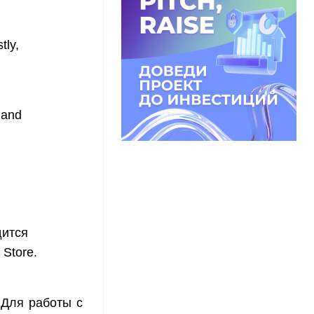
tly,
 and
дится
Store.
 Для работы с