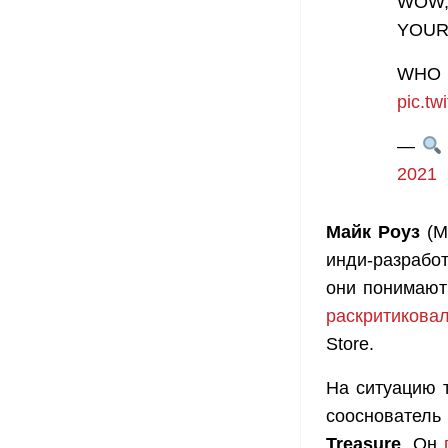
WOW,
YOUR
WHO 
pic.tw
—
2021
Майк Роуз
(M
инди-разработ
они понимают
раскритикова
Store.
На ситуацию 
сооснователь
Treasure
. Он