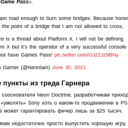
т
Game Pass
»
.
 am mad enough to burn some bridges. Because hones
 the point of a bridge that I am not allowed to cross.
e is a thread about Platform X. I will not be defining
rm X but it’s the operator of a very successful console
not have Games Pass!
pic.twitter.com/OJ2ZJz9BNy
n Garner (@NeonIain)
June 30, 2021
 пункты из треда Гарнера
 сооснователя Neon Doctrine, разработчикам прихо
 «умолять» Sony хоть о каком-то продвижении в PS 
 может гарантировать фичер лишь за $25 тысяч.
икам недостаточно просто выпустить хорошую игру.