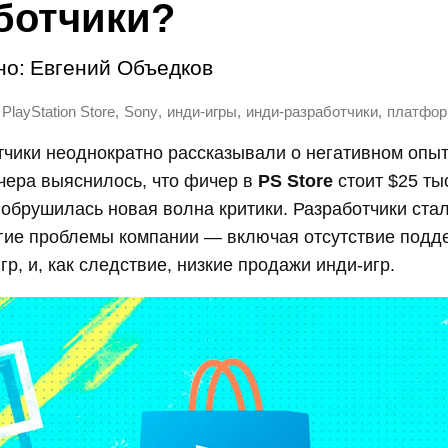
ботчики?
но:
Евгений Объедков
,
,
,
,
PlayStation Store
Sony
инди-игры
инди-разработчики
платфо
чики неоднократно рассказывали о негативном опыт
Вчера выяснилось, что фичер в
PS Store
стоит $25 ты
обрушилась новая волна критики. Разработчики ста
угие проблемы компании — включая отсутствие подд
гр, и, как следствие, низкие продажи инди-игр.