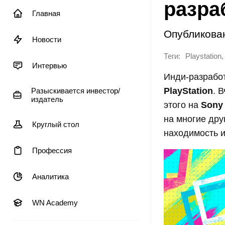
разра
Главная
Опубликова
Новости
Теги:
,
Playstation
Интервью
Инди-разработ
PlayStation
. 
Разыскивается инвестор/
издатель
этого на
Sony
на многие др
Круглый стол
находимость и
Профессия
Аналитика
WN Academy