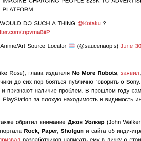
 IMAGINE CHARGING PEOPLE $25K TO ADVERTIS
 PLATFORM
WOULD DO SUCH A THING
@Kotaku
?
itter.com/tnpvmaBiiP
Anime/Art Source Locator
(@saucenaopls)
June 30
ike Rose), глава издателя
No More Robots
,
заявил
чики до сих пор бояться публично говорить о Sony
 и признают наличие проблем. В прошлом году сам
л
PlayStation за плохую находимость и видимость и
также обратил внимание
Джон Уолкер
(John Walker
 портала
Rock, Paper, Shotgun
и сайта об инди-иг
призвал
разработчиков написать ему в личку о сто