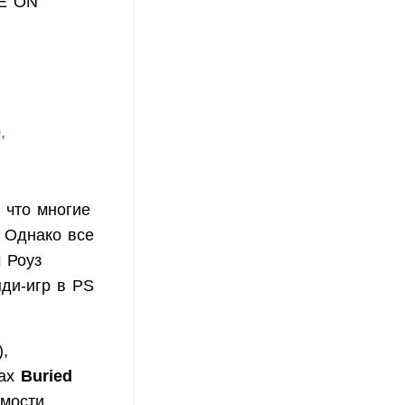
E ON
,
, что многие
. Однако все
 Роуз
нди-игр в PS
),
рах
Buried
имости