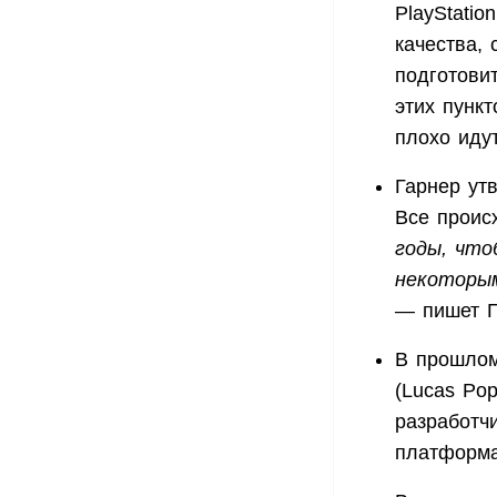
PlayStati
качества, 
подготови
этих пунк
плохо идут
Гарнер утв
Все проис
годы, что
некоторым
— пишет Г
В прошлом
(Lucas Po
разработчи
платформа