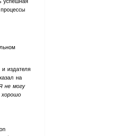
нь успешная
 процессы
альном
и и издателя
казал на
Я не могу
е хорошо
 on