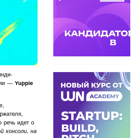
инди-
нии —
Yuppie
е,
ржателя,
о речь идет о
й консоли, на