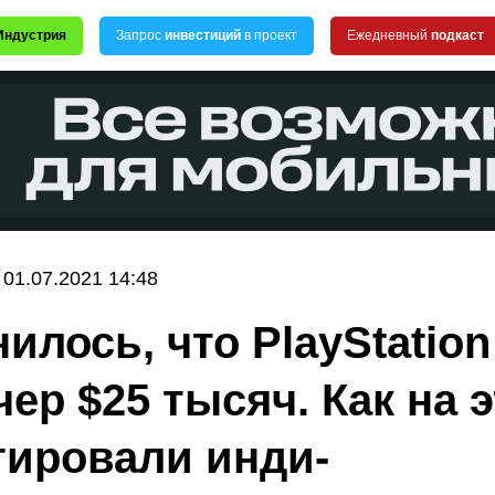
Индустрия
Запрос
инвестиций
в проект
Ежедневный
подкаст
01.07.2021 14:48
илось, что PlayStation
чер $25 тысяч. Как на 
гировали инди-