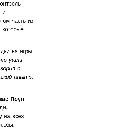
контроль
 и
том часть из
, которые
идки на игры.
ьно ушли
ворил с
хожий опыт»,
кас Поуп
ди-
у на всех
осьбы.