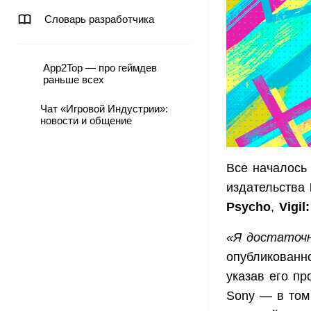
Словарь разработчика
App2Top — про геймдев
раньше всех
Чат «Игровой Индустрии»:
новости и общение
Все началось
издательства
Psycho
,
Vigil
«Я достаточн
опубликованн
указав его пр
Sony — в том