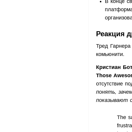
В конце св
платформа
организов
Реакция д
Тред Гарнера
комьюнити.
Кристиан Бо
Those Aweso
отсутствие п
понять, заче
показывают с
The sa
frustr