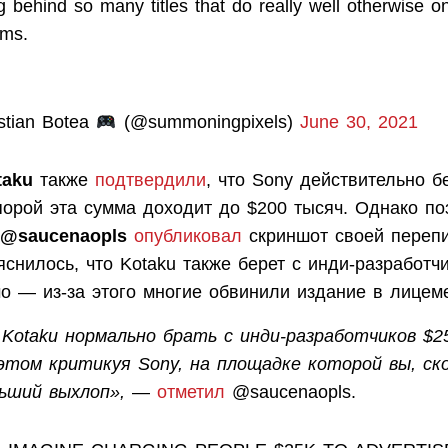
g behind so many titles that do really well otherwise o
rms.
stian Botea
(@summoningpixels)
June 30, 2021
taku
также
подтвердили
, что Sony действительно б
порой эта сумма доходит до $200 тысяч. Однако по
@saucenaopls
опубликовал
скриншот своей перепи
снилось, что Kotaku также берет с инди-разработч
о — из-за этого многие обвинили издание в лицем
 Kotaku нормально брать с инди-разработчиков $2
 этом критикуя Sony, на площадке которой вы, ско
ьший выхлоп»,
—
отметил
@saucenaopls.