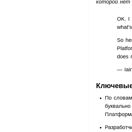
которой не
OK. I
what’s
So her
Platfo
does 
— Iai
Ключевые
По словам
буквально
Платформа
Разработч