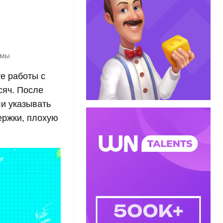
рмы
е работы с
сяч. После
ли указывать
ержки, плохую