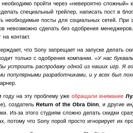
on необходимо пройти через «невероятно сложный» 
сделать специальный трейлер, написать пост в блог
ть необходимые посты для социальных сетей. При э
тов невозможно сделать без одобрения менеджеров
 на контакт.
ерждает, что Sony запрещает на запуске делать ск
ходит только с одобрения компании.
«У нас буквал
бы устроить распродажу одной из наших игр. Я го
и популярными разработчиками, и у всех был по
арнер.
 году на эту проблему уже
обращали внимание
Лу
pe), создатель
Return of the Obra Dinn
, и другие ин
ки. Из-за этого студиям сложно делать скидки сраз
х, потому что Sony порой просто игнорирует их пр