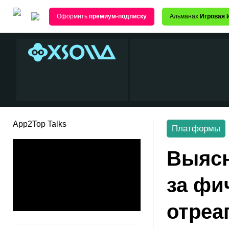
Оформить
премиум-подписку
Альманах
Игровая 
App2Top Talks
Платформы
Выясн
за фи
отреа