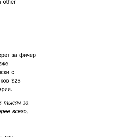
n other
ерет за фичер
зже
ски с
иков $25
ерии.
5 тысяч за
рее всего,