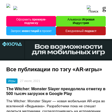
Оформить
премиум-
Альманах
Игровая
подписку
Индустрия
Запрос
инвестиций
в проект
Ежедневный
подкаст
Все публикации по тэгу «AR-игры»
Игры
27 июля, 2021
The Witcher: Monster Slayer преодолела отметку в
500 тысяч загрузок в Google Play
The Witcher: Monster Slayer
— новая мобильная AR-игра во
вселенной «
Ведьмака
». Разработчики пока не спешат
делиться метриками, сосредоточившись на исправлении