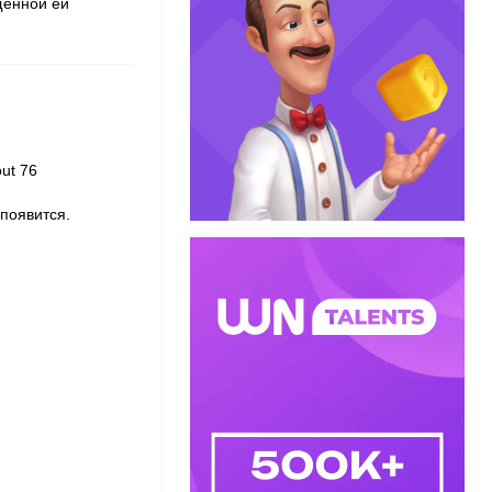
щенной ей
ut 76
 появится.