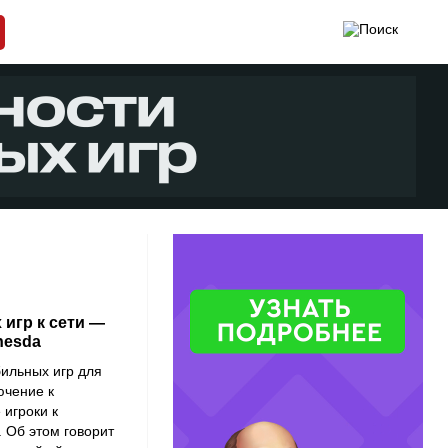
 игр к сети —
hesda
бильных игр для
ючение к
 игроки к
. Об этом говорит