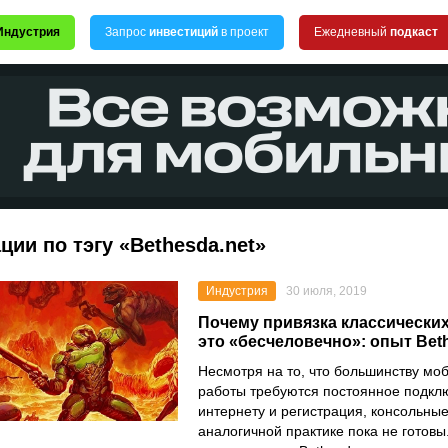
Индустрия
Запрос
инвестиций
в проект
Ежедневный
подкаст
ции по тэгу «Bethesda.net»
Индустрия
30 июля, 2019
Почему привязка классических
это «бесчеловечно»: опыт Bet
Несмотря на то, что большинству мо
работы требуются постоянное подкл
интернету и регистрация, консольные
аналогичной практике пока не готовы