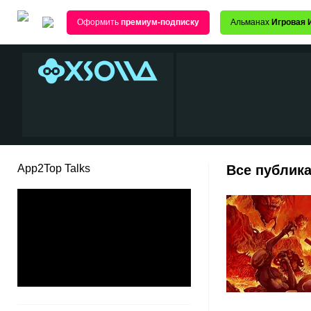
Оформить
премиум-подписку
Альманах
Игровая 
App2Top Talks
Все публика