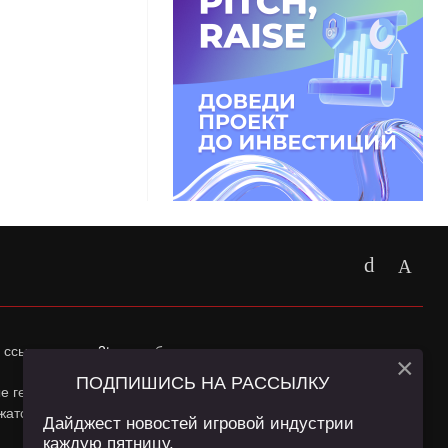
 ссылка на
app2top.ru
обязательна.
×
ПОДПИШИСЬ НА РАССЫЛКУ
ные геолокации Пользователей сайта и сервис «Яндекс
жатся в
Политике конфиденциальности
и
Пользовательском
Дайджест новостей игровой индустрии
каждую пятницу.