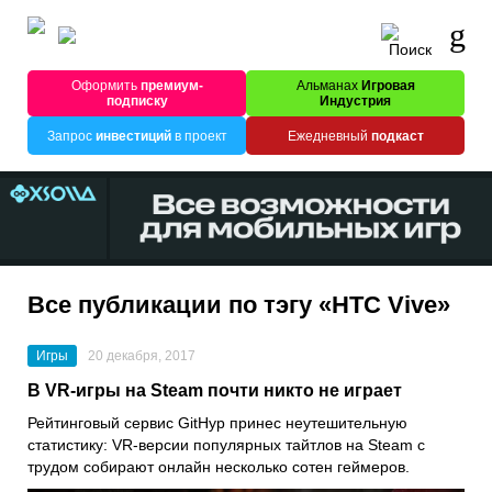
Оформить
премиум-
Альманах
Игровая
подписку
Индустрия
Запрос
инвестиций
в проект
Ежедневный
подкаст
Все публикации по тэгу «HTC Vive»
Игры
20 декабря, 2017
В VR-игры на Steam почти никто не играет
Рейтинговый сервис GitHyp принес неутешительную
статистику: VR-версии популярных тайтлов на Steam с
трудом собирают онлайн несколько сотен геймеров.