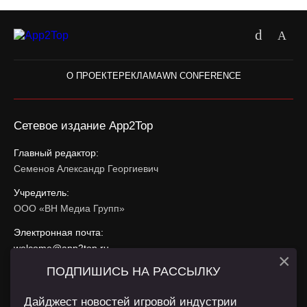
О ПРОЕКТЕ
РЕКЛАМА
WN CONFERENCE
Сетевое издание App2Top
Главный редактор:
Семенов Александр Георгиевич
Учредитель:
ООО «ВН Медиа Групп»
Электронная почта:
welcome@app2top.ru
×
ПОДПИШИСЬ НА РАССЫЛКУ
При использовании материалов активная ссылка на
app2top.ru
обязательна.
Дайджест новостей игровой индустрии