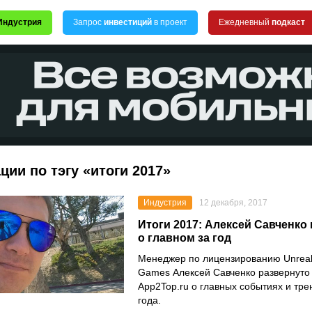
Индустрия
Запрос
инвестиций
в проект
Ежедневный
подкаст
ции по тэгу «итоги 2017»
Индустрия
12 декабря, 2017
Итоги 2017: Алексей Савченко 
о главном за год
Менеджер по лицензированию Unreal 
Games Алексей Савченко развернуто
App2Top.ru о главных событиях и тр
года.