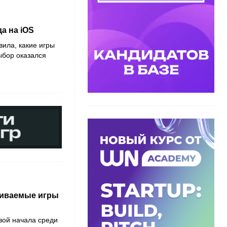
а на iOS
вила, какие игры
ыбор оказался
чиваемые игры
вой начала среди