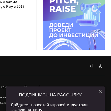
вала самые
le Play в 2017
 ссылка на
app2top.ru
обязательна.
×
ПОДПИШИСЬ НА РАССЫЛКУ
ные геолокации Пользователей сайта и сервис «Яндекс
жатся в
Политике конфиденциальности
и
Пользовательском
Дайджест новостей игровой индустрии
каждую пятницу.