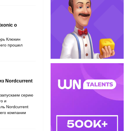
xonic о
орь Клюкин
 него прошел
з Nordcurrent
 запускаем серию
го и
ль Nordcurrent
 его компании