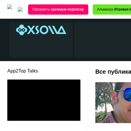
Оформить
премиум-подписку
Альманах
Игровая 
App2Top Talks
Все публика