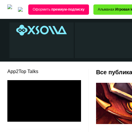
Оформить
премиум-подписку
Альманах
Игровая 
App2Top Talks
Все публика