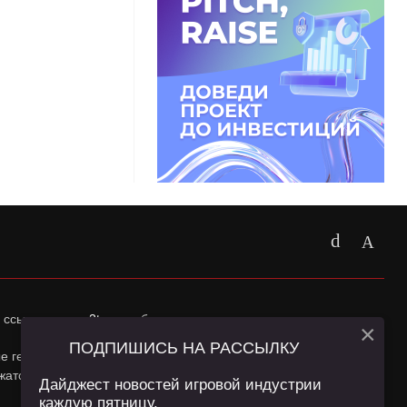
 ссылка на
app2top.ru
обязательна.
×
ПОДПИШИСЬ НА РАССЫЛКУ
ные геолокации Пользователей сайта и сервис «Яндекс
жатся в
Политике конфиденциальности
и
Пользовательском
Дайджест новостей игровой индустрии
каждую пятницу.