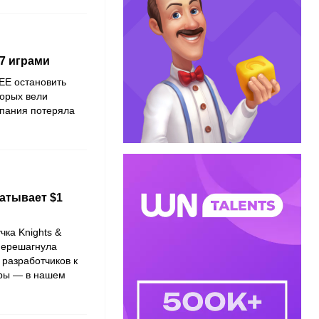
7 играми
EE остановить
торых вели
мпания потеряла
атывает $1
чка Knights &
 перешагнула
 разработчиков к
гры — в нашем