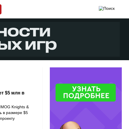
т $5 млн в
MMOG Knights &
ь в размере $5
 проекту