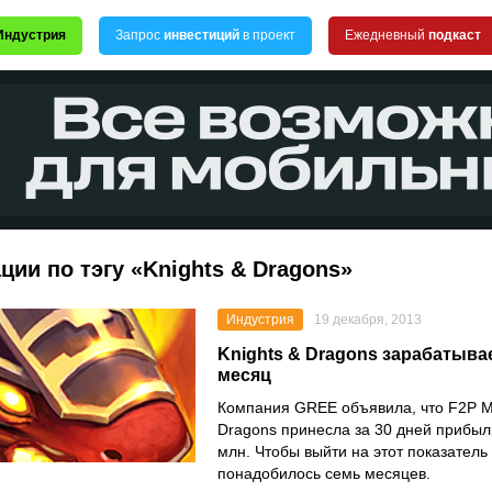
Индустрия
Запрос
инвестиций
в проект
Ежедневный
подкаст
ции по тэгу «Knights & Dragons»
Индустрия
19 декабря, 2013
Knights & Dragons зарабатывае
месяц
Компания GREE объявила, что F2P 
Dragons принесла за 30 дней прибыл
млн. Чтобы выйти на этот показатель
понадобилось семь месяцев.