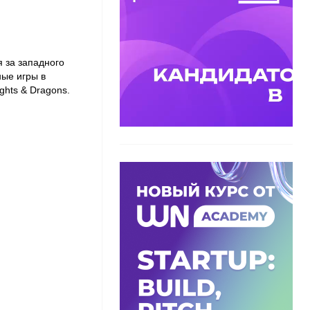
я за западного
ные игры в
ights & Dragons.