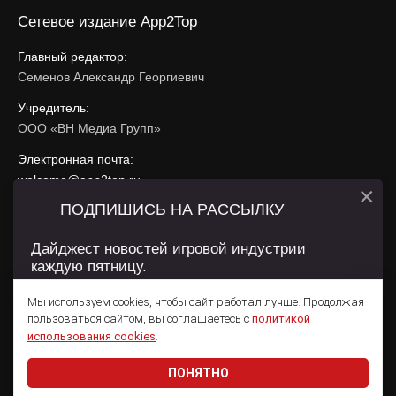
Сетевое издание App2Top
Главный редактор:
Семенов Александр Георгиевич
Учредитель:
ООО «ВН Медиа Групп»
Электронная почта:
welcome@app2top.ru
×
ПОДПИШИСЬ НА РАССЫЛКУ
При использовании материалов активная ссылка на
app2top.ru
обязательна.
Дайджест новостей игровой индустрии
каждую пятницу.
Сайт использует IP адреса, cookie, данные геолокации
Пользователей сайта и сервис «Яндекс Метрика». Условия
Мы используем cookies, чтобы сайт работал лучше. Продолжая
использования содержатся в
Политике конфиденциальности
и
пользоваться сайтом, вы соглашаетесь с
политикой
Пользовательском соглашении
.
Подписаться
использования cookies
.
ПОНЯТНО
Даю согласие на обработку
персональных данных
© 2011 — 2026 App2Top
16+