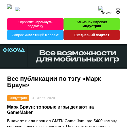
Оформить
премиум-
Альманах
Игровая
подписку
Индустрия
Запрос
инвестиций
в проект
Ежедневный
подкаст
Все публикации по тэгу «Марк
Браун»
Индустрия
31 июля, 2020
Марк Браун: топовые игры делают на
GameMaker
В начале июля прошел
GMTK Game Jam
, где 5400 команд
соревновались в создании игр. По результатам опроса