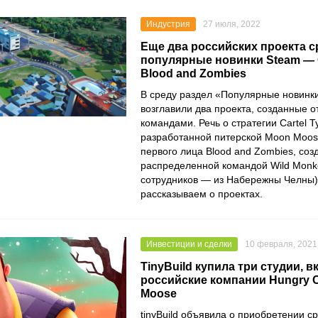
Индустрия
27 июля, 2022
Еще два российских проекта с
популярные новинки Steam — C
Blood and Zombies
В среду раздел «Популярные новинк
возглавили два проекта, созданные 
командами. Речь о стратегии
Cartel 
разработанной питерской
Moon Moos
первого лица
Blood and Zombies
, со
распределенной командой
Wild Monk
сотрудников — из Набережны Челны)
рассказываем о проектах.
Инвестиции и сделки
10 февраля, 2021
TinyBuild купила три студии, 
российские компании Hungry 
Moose
tinyBuild
объявила о приобретении сра