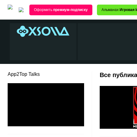
Оформить
премиум-подписку
Альманах
Игровая 
App2Top Talks
Все публика