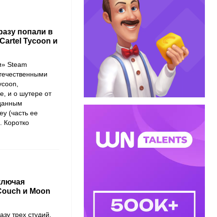
разу попали в
artel Tycoon и
и» Steam
отечественными
Tycoon
,
e
, и о шутере от
зданным
ey
(часть ее
. Коротко
включая
Couch и Moon
зу трех студий.