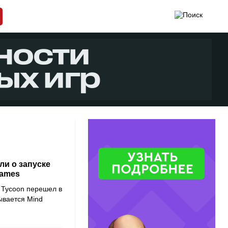
ли о запуске
Games
l Tycoon перешел в
ывается Mind