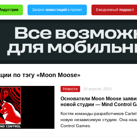
Индустрия
Запрос
инвестиций
в проект
Ежедневный
подкаст
ции по тэгу «Moon Moose»
Новости
10 апреля, 2024
Основатели Moon Moose заяви
новой студии — Mind Control 
Костяк команды-разработчиков Carte
новую независимую студию. Она наз
Control Games.