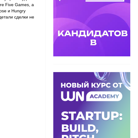
re Five Games
, а
ose
и
Hungry
детали сделки не