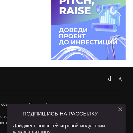
 ссылка на
app2top.ru
обязательна.
×
ПОДПИШИСЬ НА РАССЫЛКУ
ные геолокации Пользователей сайта и сервис «Яндекс
жатся в
Политике конфиденциальности
и
Пользовательском
Дайджест новостей игровой индустрии
каждую пятницу.