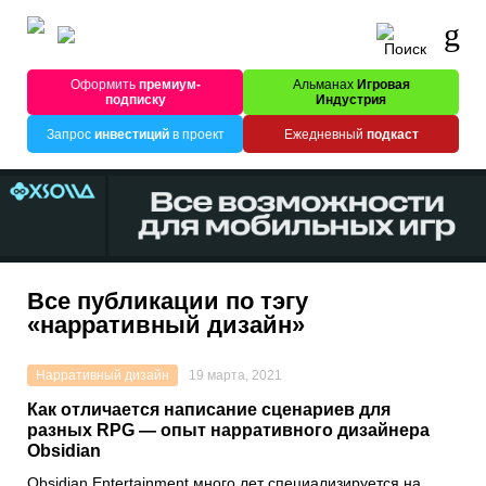
Оформить
премиум-
Альманах
Игровая
подписку
Индустрия
Запрос
инвестиций
в проект
Ежедневный
подкаст
Все публикации по тэгу
«нарративный дизайн»
Нарративный дизайн
19 марта, 2021
Как отличается написание сценариев для
разных RPG — опыт нарративного дизайнера
Obsidian
Obsidian Entertainment
много лет специализируется на