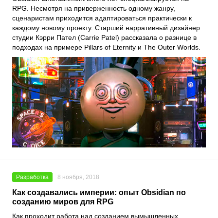
RPG. Несмотря на приверженность одному жанру,
сценаристам приходится адаптироваться практически к
каждому новому проекту. Старший нарративный дизайнер
студии
Кэрри Пател
(Carrie Patel) рассказала о разнице в
подходах на примере
Pillars of Eternity
и
The Outer Worlds
.
Разработка
8 ноября, 2018
Как создавались империи: опыт Obsidian по
созданию миров для RPG
Как проходит работа над созданием вымышленных