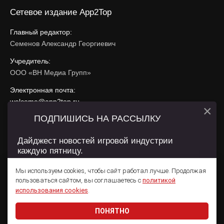
Сетевое издание App2Top
Главный редактор:
Семенов Александр Георгиевич
Учредитель:
ООО «ВН Медиа Групп»
Электронная почта:
welcome@app2top.ru
×
ПОДПИШИСЬ НА РАССЫЛКУ
При использовании материалов активная ссылка на
app2top.ru
обязательна.
Дайджест новостей игровой индустрии
каждую пятницу.
Сайт использует IP адреса, cookie, данные геолокации
Пользователей сайта и сервис «Яндекс Метрика». Условия
Мы используем cookies, чтобы сайт работал лучше. Продолжая
использования содержатся в
Политике конфиденциальности
и
пользоваться сайтом, вы соглашаетесь с
политикой
Пользовательском соглашении
.
Подписаться
использования cookies
.
ПОНЯТНО
Даю согласие на обработку
персональных данных
© 2011 — 2026 App2Top
16+