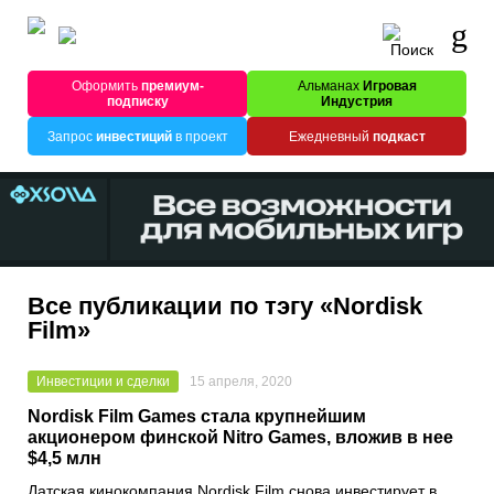
Оформить
премиум-
Альманах
Игровая
подписку
Индустрия
Запрос
инвестиций
в проект
Ежедневный
подкаст
Все публикации по тэгу «Nordisk
Film»
Инвестиции и сделки
15 апреля, 2020
Nordisk Film Games стала крупнейшим
акционером финской Nitro Games, вложив в нее
$4,5 млн
Датская кинокомпания
Nordisk Film
снова инвестирует в